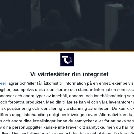
HÄNDELSER
Vi värdesätter din integritet
orer
lagrar och/eller får åtkomst till information på en enhet, exempelvi
Period 1
ifter, exempelvis unika identifierare och standardinformation som skic
onser och andra typer av innehåll, annons- och innehållsmätning sam
ey
 och förbättra produkter.
Med din tillåtelse kan vi och våra leverantöre
Matt
)
isk positionering och identifiering via skanning av enheten. Du kan klic
örers uppgiftsbehandling enligt beskrivningen ovan. Alternativt kan du f
 (PP)
Mossey
,
H. McDonald
)
on och ändra dina inställningar innan du samtycker eller för att neka sa
av dina personuppgifter kanske inte kräver ditt samtycke, men du har rä
ling. Dina inställningar gäller endast den här webbplatsen. Du kan nä