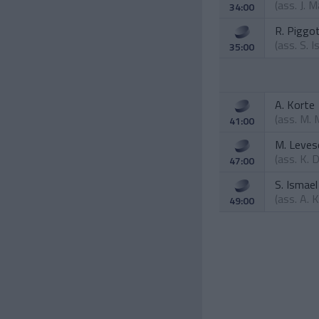
(ass.
J. 
34:00
R. Piggo
(ass.
S. I
35:00
A. Korte
(ass.
M. 
41:00
M. Leves
(ass.
K. 
47:00
S. Ismael
(ass.
A. 
49:00