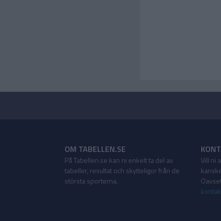
OM TABELLEN.SE
KONT
På Tabellen.se kan ni enkelt ta del av
Vill ni
tabeller, resultat och skytteligor från de
kanske
största sporterna.
Oavsett
kontak