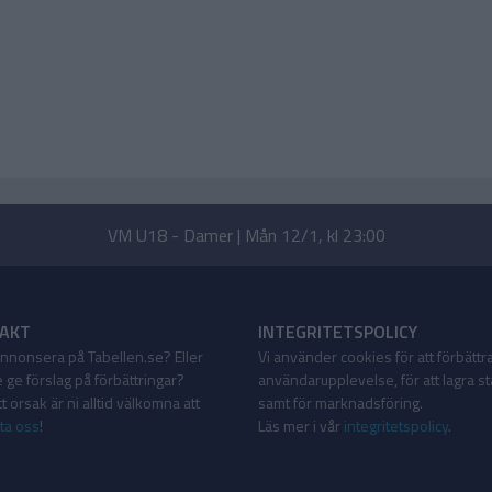
VM U18 - Damer | Mån 12/1, kl 23:00
AKT
INTEGRITETSPOLICY
 annonsera på Tabellen.se? Eller
Vi använder cookies för att förbättr
 ge förslag på förbättringar?
användarupplevelse, för att lagra sta
 orsak är ni alltid välkomna att
samt för marknadsföring.
ta oss
!
Läs mer i vår
integritetspolicy
.