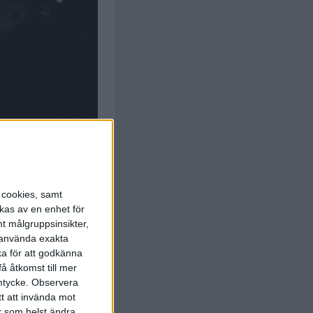
s cookies, samt
kas av en enhet för
t målgruppsinsikter,
r använda exakta
ka för att godkänna
å åtkomst till mer
mtycke.
Observera
tt att invända mot
r som helst ändra