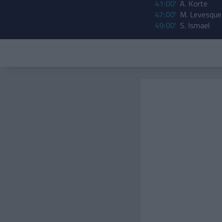
41:00'
A. Korte
47:00'
M. Levesque
49:00'
S. Ismael