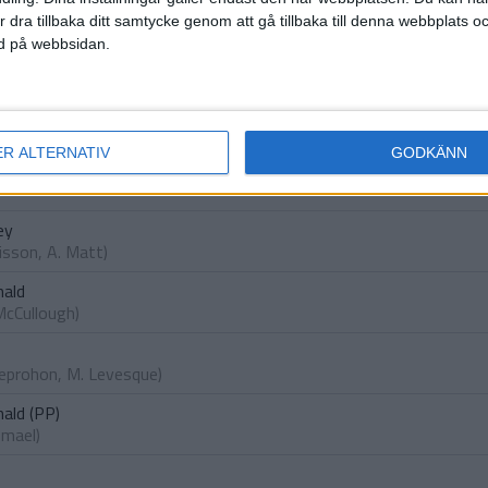
Tremblay
,
L. Aubin
)
r dra tillbaka ditt samtycke genom att gå tillbaka till denna webbplats 
ned på webbsidan.
ald
Leprohon
,
C. Tiller
)
Period 2
ER ALTERNATIV
GODKÄNN
ey
Sisson
,
A. Matt
)
ald
McCullough
)
Leprohon
,
M. Levesque
)
ald (PP)
smael
)