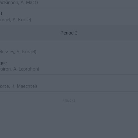
MacKinnon
,
A. Matt
)
tt
smael
,
A. Korte
)
Period 3
Mossey
,
S. Ismael
)
que
Doiron
,
A. Leprohon
)
Korte
,
K. Maechtel
)