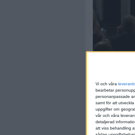
Vi och våra
leverant
bearbetar personuppg
personanpassade ann
M. Moss
samt för att utveckla
(ass.
A. 
2:00
uppgifter om geograf
vår och våra leverant
A. Milani
(ass.
M. 
detaljerad informati
4:00
att viss behandling 
A. Milani
sådan uppgiftsbehand