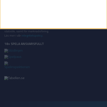
KONTAKT
Vill ni annonsera på Tabellen.se? Eller kanske ge förslag på förbättringar?
Oavsett orsak är ni alltid välkomna att
kontakta oss
!
INTEGRITETSPOLICY
Vi använder cookies för att förbättra din användarupplevelse, för att lagra
statistik, samt för marknadsföring.
Läs mer i vår
integritetspolicy
.
18+ SPELA ANSVARSFULLT