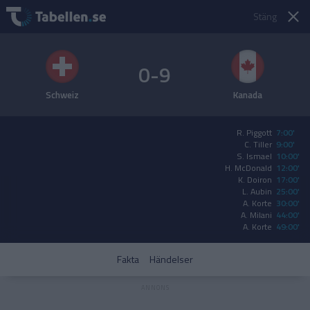
Stäng
0-9
Schweiz
Kanada
R. Piggott
7:00'
C. Tiller
9:00'
S. Ismael
10:00'
H. McDonald
12:00'
K. Doiron
17:00'
L. Aubin
25:00'
A. Korte
30:00'
A. Milani
44:00'
A. Korte
49:00'
Fakta
Händelser