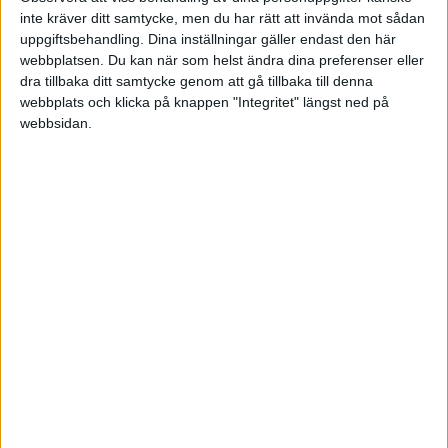
inte kräver ditt samtycke, men du har rätt att invända mot sådan
uppgiftsbehandling. Dina inställningar gäller endast den här
FAKTA
webbplatsen. Du kan när som helst ändra dina preferenser eller
dra tillbaka ditt samtycke genom att gå tillbaka till denna
VM U18 - Damer
webbplats och klicka på knappen "Integritet" längst ned på
webbsidan.
Sön 11/1, kl 01:30
Matchstart