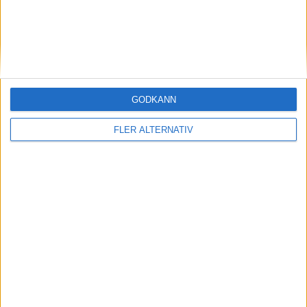
A. Korte
(ass.
R. Piggott
,
A. Jones
)
30:00
Period 3
A. Milani
(ass.
R. Tremblay
)
44:00
GODKÄNN
A. Korte
(ass.
A. Leprohon
)
FLER ALTERNATIV
49:00