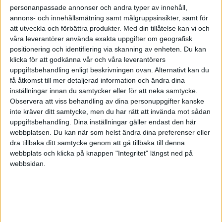
personanpassade annonser och andra typer av innehåll,
annons- och innehållsmätning samt målgruppsinsikter, samt för
att utveckla och förbättra produkter.
Med din tillåtelse kan vi och
våra leverantörer använda exakta uppgifter om geografisk
positionering och identifiering via skanning av enheten. Du kan
klicka för att godkänna vår och våra leverantörers
uppgiftsbehandling enligt beskrivningen ovan. Alternativt kan du
få åtkomst till mer detaljerad information och ändra dina
inställningar innan du samtycker eller för att neka samtycke.
Observera att viss behandling av dina personuppgifter kanske
inte kräver ditt samtycke, men du har rätt att invända mot sådan
uppgiftsbehandling. Dina inställningar gäller endast den här
webbplatsen. Du kan när som helst ändra dina preferenser eller
dra tillbaka ditt samtycke genom att gå tillbaka till denna
FAKTA
webbplats och klicka på knappen "Integritet" längst ned på
webbsidan.
J20 SuperElit
Lör 5/9, kl 14:00
Matchstart