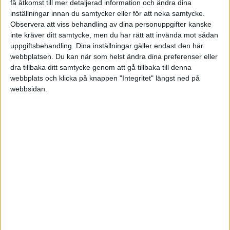
få åtkomst till mer detaljerad information och ändra dina
NHL - Pre-Season
inställningar innan du samtycker eller för att neka samtycke.
Observera att viss behandling av dina personuppgifter kanske
inte kräver ditt samtycke, men du har rätt att invända mot sådan
Lör 4/10, kl 22:00
uppgiftsbehandling. Dina inställningar gäller endast den här
Matchstart
webbplatsen. Du kan när som helst ändra dina preferenser eller
dra tillbaka ditt samtycke genom att gå tillbaka till denna
webbplats och klicka på knappen "Integritet" längst ned på
webbsidan.
HÄNDELSER