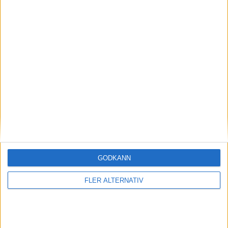
S. Helenius
(holding)
37:00
Period 3
P. Danault
(ass.
B. Dumoulin
,
T. Moore
)
46:00
M. Granlund
(ass.
M. McTavish
,
J. LaCombe
)
50:00
L. Carlsson
(ass.
T. Terry
,
J. LaCombe
)
52:00
Q. Byfield
(high sticking)
58:00
L. Carlsson (PP)
GODKÄNN
(ass.
M. Granlund
,
T. Terry
)
58:00
C. Kreider
FLER ALTERNATIV
(ass.
L. Carlsson
,
J. LaCombe
)
59:00
Övertid