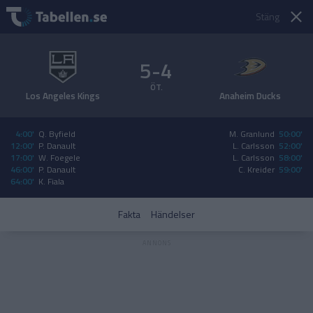
Stäng
5-4
ÖT.
Los Angeles Kings
Anaheim Ducks
4:00'
Q. Byfield
M. Granlund
50:00'
12:00'
P. Danault
L. Carlsson
52:00'
17:00'
W. Foegele
L. Carlsson
58:00'
46:00'
P. Danault
C. Kreider
59:00'
64:00'
K. Fiala
Fakta
Händelser