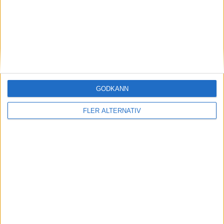
M. Preston
(ass.
K. Verhoeff
,
T. Vandenberg
)
42:00
D. Zhilkin
(ass.
J. Lemieux
,
C. Hicks
)
44:00
R. Lin
(ass.
R. Cali
,
A. Di Iorio
)
48:00
GODKÄNN
M. Dagenais
(tripping)
54:00
FLER ALTERNATIV
S. Alalauri
(cross-checking)
57:00