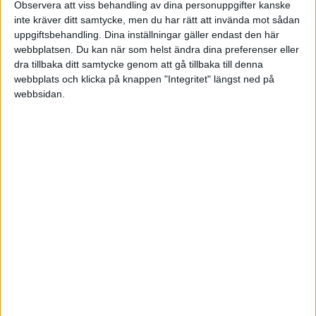
Observera att viss behandling av dina personuppgifter kanske
FAKTA
inte kräver ditt samtycke, men du har rätt att invända mot sådan
uppgiftsbehandling. Dina inställningar gäller endast den här
VM U18
webbplatsen. Du kan när som helst ändra dina preferenser eller
dra tillbaka ditt samtycke genom att gå tillbaka till denna
Mån 27/4, kl 14:00
webbplats och klicka på knappen "Integritet" längst ned på
Matchstart
webbsidan.