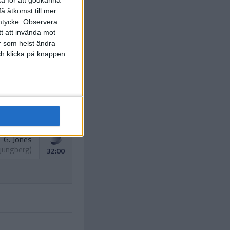
ka för att godkänna
å åtkomst till mer
mtycke.
Observera
tt att invända mot
r som helst ändra
och klicka på knappen
G. Jones
Ljungberg
)
32:00