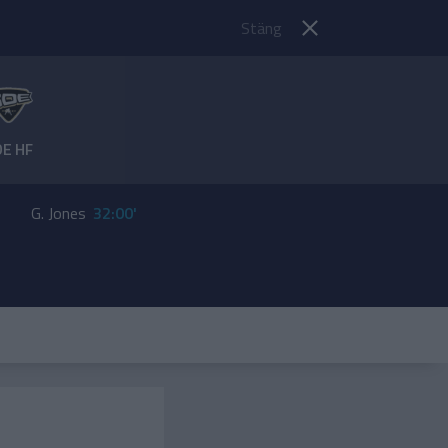
Stäng
DE HF
G. Jones
32:00'