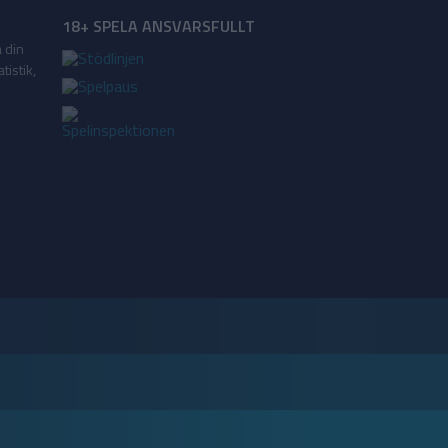
18+ SPELA ANSVARSFULLT
a din
tistik,