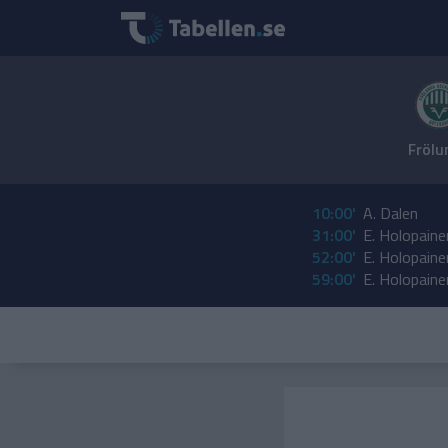
Frölu
10:00'
A. Dalen
31:00'
E. Holopaine
52:00'
E. Holopaine
59:00'
E. Holopaine