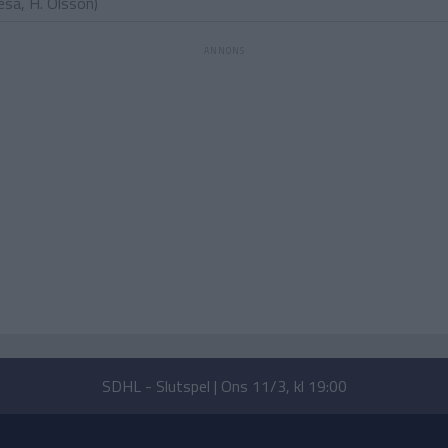
Vesa
,
H. Olsson
)
SDHL - Slutspel | Ons 11/3, kl 19:00