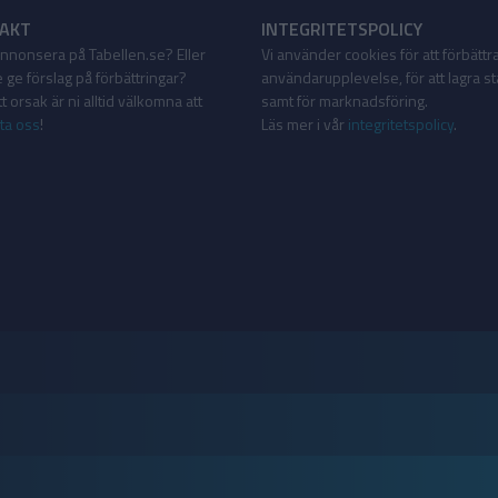
AKT
INTEGRITETSPOLICY
 annonsera på Tabellen.se? Eller
Vi använder cookies för att förbättr
 ge förslag på förbättringar?
användarupplevelse, för att lagra sta
 orsak är ni alltid välkomna att
samt för marknadsföring.
ta oss
!
Läs mer i vår
integritetspolicy
.