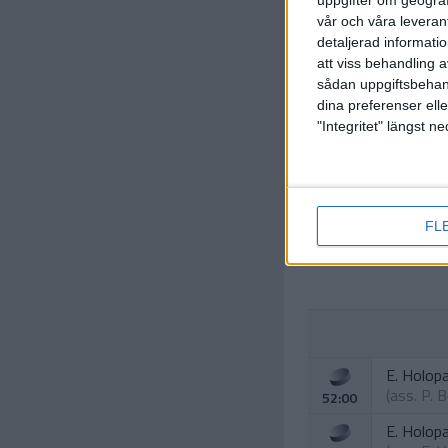
uppgifter om geograf
vår och våra leverant
detaljerad informati
att viss behandling 
sådan uppgiftsbehand
dina preferenser elle
A. Dalen
"Integritet" längst 
(ass.
H. 
10:00
E. Holop
FL
31:00
E. Holop
(ass.
P. 
52:00
E. Holop