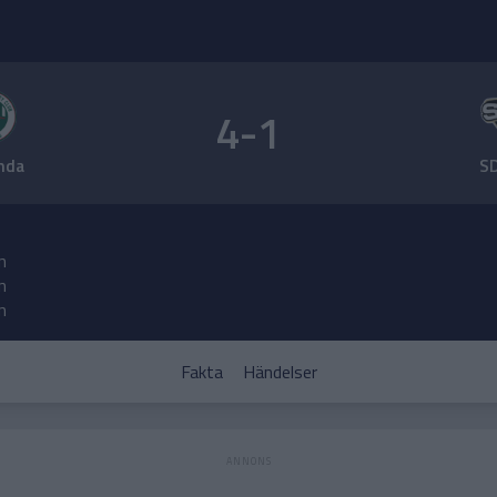
4-1
nda
S
n
n
n
Fakta
Händelser