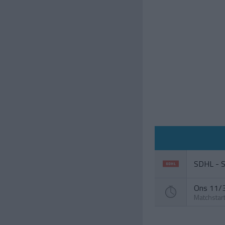
SDHL - S
Ons 11/3
Matchstar