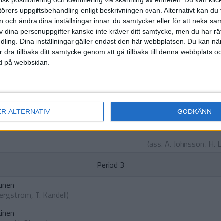
isk positionering och identifiering via skanning av enheten. Du kan klic
HÄNDELSER
örers uppgiftsbehandling enligt beskrivningen ovan. Alternativt kan du f
on och ändra dina inställningar innan du samtycker eller för att neka sa
av dina personuppgifter kanske inte kräver ditt samtycke, men du har rä
Period 1
ling. Dina inställningar gäller endast den här webbplatsen. Du kan nä
r dra tillbaka ditt samtycke genom att gå tillbaka till denna webbplats 
ned på webbsidan.
Olsson
,
S. Rantala
)
Period 2
ainen
ER ALTERNATIV
GODKÄNN
(ass.
A. Johnsson
,
H. 
Period 3
ainen
Bergstrom
,
T. Kandell
)
ainen