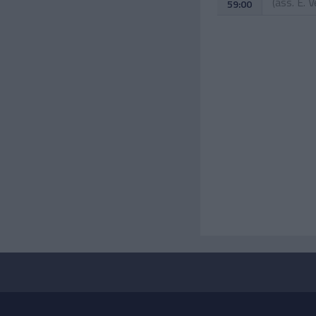
(ass.
E. 
59:00