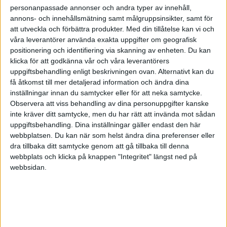
personanpassade annonser och andra typer av innehåll,
annons- och innehållsmätning samt målgruppsinsikter, samt för
att utveckla och förbättra produkter.
Med din tillåtelse kan vi och
våra leverantörer använda exakta uppgifter om geografisk
positionering och identifiering via skanning av enheten. Du kan
klicka för att godkänna vår och våra leverantörers
uppgiftsbehandling enligt beskrivningen ovan. Alternativt kan du
få åtkomst till mer detaljerad information och ändra dina
inställningar innan du samtycker eller för att neka samtycke.
Observera att viss behandling av dina personuppgifter kanske
inte kräver ditt samtycke, men du har rätt att invända mot sådan
uppgiftsbehandling. Dina inställningar gäller endast den här
webbplatsen. Du kan när som helst ändra dina preferenser eller
dra tillbaka ditt samtycke genom att gå tillbaka till denna
FAKTA
webbplats och klicka på knappen "Integritet" längst ned på
webbsidan.
SDHL
Fre 11/9, kl 19:00
Matchstart