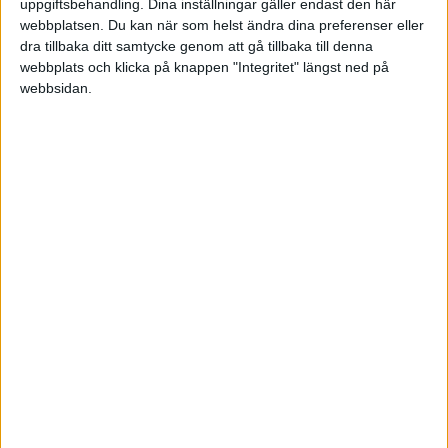
uppgiftsbehandling. Dina inställningar gäller endast den här
SDHL
webbplatsen. Du kan när som helst ändra dina preferenser eller
dra tillbaka ditt samtycke genom att gå tillbaka till denna
Fre 27/2, kl 19:00
webbplats och klicka på knappen "Integritet" längst ned på
Matchstart
webbsidan.
HÄNDELSER
Period 1