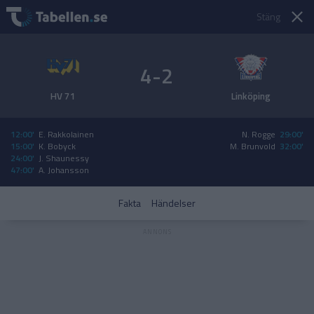
Stäng
4-2
HV 71
Linköping
12:00'
E. Rakkolainen
N. Rogge
29:00'
15:00'
K. Bobyck
M. Brunvold
32:00'
24:00'
J. Shaunessy
47:00'
A. Johansson
Fakta
Händelser