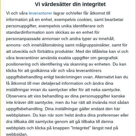
Vi värdesätter din integritet
Vi och våra
leverantorer
lagrar och/eller får åtkomst till
information på en enhet, exempelvis cookies, samt bearbetar
personuppgifter, exempelvis unika identifierare och
standardinformation som skickas av en enhet för
personanpassade annonser och andra typer av innehåll,
annons- och innehållsmätning samt målgruppsinsikter, samt för
att utveckla och förbättra produkter.
Med din tillåtelse kan vi och
våra leverantörer använda exakta uppgifter om geografisk
positionering och identifiering via skanning av enheten. Du kan
klicka för att godkänna vår och våra leverantörers
uppgiftsbehandling enligt beskrivningen ovan. Alternativt kan du
få åtkomst till mer detaljerad information och ändra dina
inställningar innan du samtycker eller för att neka samtycke.
Observera att viss behandling av dina personuppgifter kanske
inte kräver ditt samtycke, men du har rätt att invända mot sådan
uppgiftsbehandling. Dina inställningar gäller endast den här
webbplatsen. Du kan när som helst ändra dina preferenser eller
FAKTA
dra tillbaka ditt samtycke genom att gå tillbaka till denna
webbplats och klicka på knappen "Integritet" längst ned på
SDHL
webbsidan.