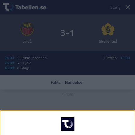
Stäng
3-1
Luleå
Skellefteå
24:00'
E. Kruse Johansen
J. Pirttijarvi
12:00'
26:00'
S. Bujold
45:00'
A. Shiga
Fakta
Händelser