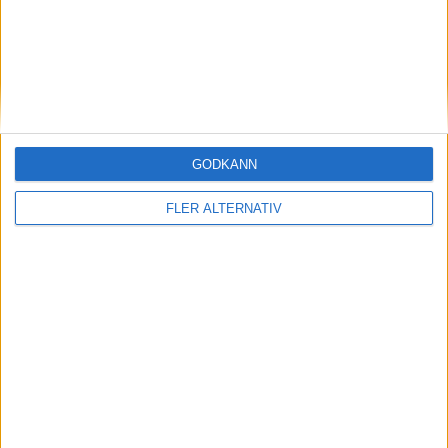
A. Shiga
(ass.
E. Rieder
,
N. Mattivi
)
45:00
GODKÄNN
FLER ALTERNATIV
SDHL | Ons 25/2, kl 18:00
OM TABELLEN.SE