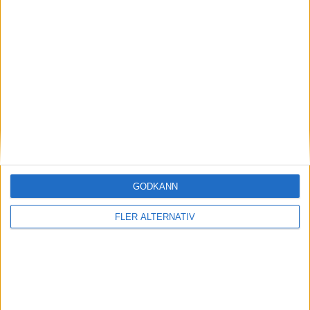
J. Luoto
(roughing)
25:00
A. Johansson
(illegal check to the head)
25:00
J. Ang
(ass.
R. Woods
)
38:00
J. Ang
(holding)
39:00
Period 3
J. Luoto
GODKÄNN
(ass.
N. Hansson
,
J. Kloos
)
44:00
FLER ALTERNATIV
S. Hatakka
(tripping)
55:00
L. Vejdemo (PP)
(ass.
M. Lindqvist
,
K. Ostman
)
56:00
J. Luoto
(ass.
J. Kloos
)
59:00