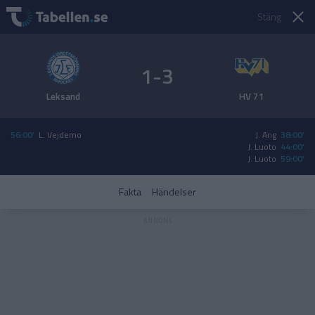
Stäng
1-3
Leksand
HV 71
56:00'
L. Vejdemo
J. Ang
38:00'
J. Luoto
44:00'
J. Luoto
59:00'
Fakta
Händelser