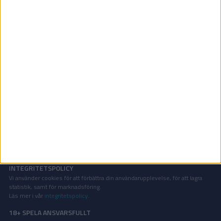
HA-kval | Sön 22/3, kl 18:30
OM TABELLEN.SE
På Tabellen.se kan ni enkelt ta del av tabeller, resultat och skytteligor från
de största sporterna.
KONTAKT
Vill ni annonsera på Tabellen.se? Eller kanske ge förslag på förbättringar?
Oavsett orsak är ni alltid välkomna att
kontakta oss
!
INTEGRITETSPOLICY
Vi använder cookies för att förbättra din användarupplevelse, för att lagra
statistik, samt för marknadsföring.
Läs mer i vår
integritetspolicy
.
18+ SPELA ANSVARSFULLT