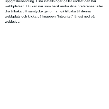
uppgiftsbehandling. Dina inställningar gäller endast den här
AHL
webbplatsen. Du kan när som helst ändra dina preferenser eller
dra tillbaka ditt samtycke genom att gå tillbaka till denna
Lör 11/10, kl 22:00
webbplats och klicka på knappen "Integritet" längst ned på
Matchstart
webbsidan.
HÄNDELSER
Period 1