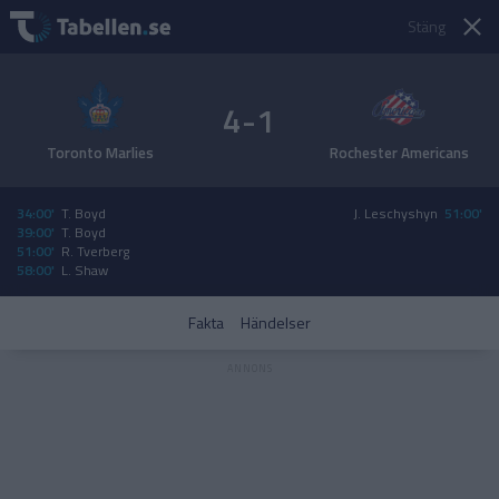
Stäng
4-1
Toronto Marlies
Rochester Americans
34:00'
T. Boyd
J. Leschyshyn
51:00'
39:00'
T. Boyd
51:00'
R. Tverberg
58:00'
L. Shaw
Fakta
Händelser