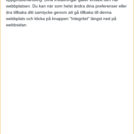
webbplatsen. Du kan när som helst ändra dina preferenser eller
AHL
dra tillbaka ditt samtycke genom att gå tillbaka till denna
webbplats och klicka på knappen "Integritet" längst ned på
Lör 11/10, kl 04:00
webbsidan.
Matchstart
HÄNDELSER