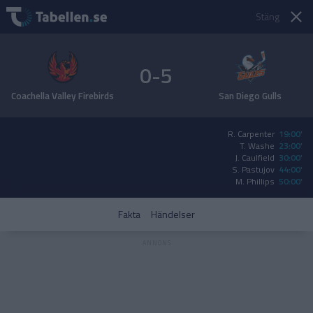
Stäng
0-5
Coachella Valley Firebirds
San Diego Gulls
R. Carpenter
19:00'
T. Washe
23:00'
J. Caulfield
30:00'
S. Pastujov
44:00'
M. Phillips
50:00'
Fakta
Händelser