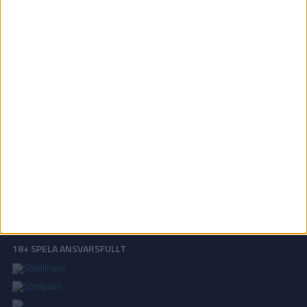
AHL | Lör 11/10, kl 04:00
OM TABELLEN.SE
På Tabellen.se kan ni enkelt ta del av tabeller, resultat och skytteligor från
de största sporterna.
KONTAKT
Vill ni annonsera på Tabellen.se? Eller kanske ge förslag på förbättringar?
Oavsett orsak är ni alltid välkomna att
kontakta oss
!
INTEGRITETSPOLICY
Vi använder cookies för att förbättra din användarupplevelse, för att lagra
statistik, samt för marknadsföring.
Läs mer i vår
integritetspolicy
.
18+ SPELA ANSVARSFULLT