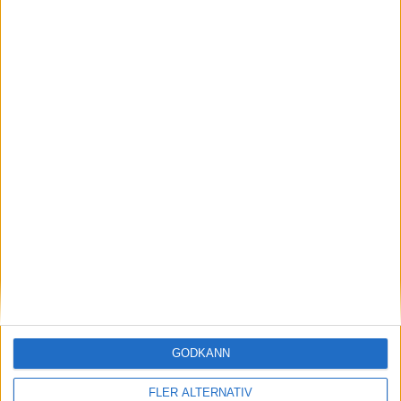
B. McMorrow
(ass.
K. Bednarik
,
A. Spellacy
)
28:00
M. Capos
(tripping)
30:00
R. Lee (PP)
(ass.
L. Mooney
,
W. Zellers
)
31:00
C. Reid
(roughing)
33:00
M. Svrcek (PP)
(ass.
A. Straka
,
T. Chrenko
)
34:00
J. Hagens
(ass.
T. Stiga
,
C. Reid
)
39:00
Period 3
J. Hagens
(ass.
C. Reid
,
B. Ziemer
)
40:00
GODKÄNN
A. Goljer
(delay of game)
FLER ALTERNATIV
40:00