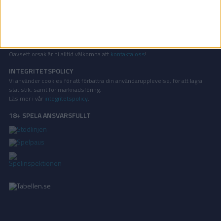
OM TABELLEN.SE
På Tabellen.se kan ni enkelt ta del av tabeller, resultat och skytteligor från
de största sporterna.
KONTAKT
Vill ni annonsera på Tabellen.se? Eller kanske ge förslag på förbättringar?
Oavsett orsak är ni alltid välkomna att
kontakta oss
!
INTEGRITETSPOLICY
Vi använder cookies för att förbättra din användarupplevelse, för att lagra
statistik, samt för marknadsföring.
Läs mer i vår
integritetspolicy
.
18+ SPELA ANSVARSFULLT