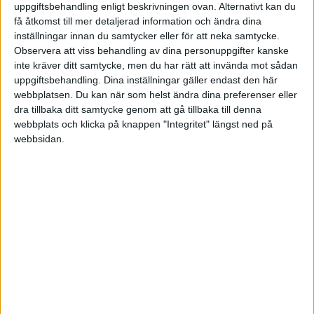
uppgiftsbehandling enligt beskrivningen ovan. Alternativt kan du
få åtkomst till mer detaljerad information och ändra dina
Junior-VM
inställningar innan du samtycker eller för att neka samtycke.
Observera att viss behandling av dina personuppgifter kanske
Tis 30/12, kl 00:00
inte kräver ditt samtycke, men du har rätt att invända mot sådan
Matchstart
uppgiftsbehandling. Dina inställningar gäller endast den här
webbplatsen. Du kan när som helst ändra dina preferenser eller
dra tillbaka ditt samtycke genom att gå tillbaka till denna
webbplats och klicka på knappen "Integritet" längst ned på
webbsidan.
HÄNDELSER