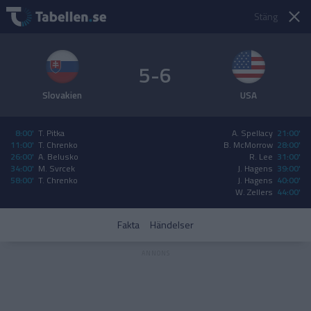
Stäng
5-6
Slovakien
USA
8:00'
T. Pitka
A. Spellacy
21:00'
11:00'
T. Chrenko
B. McMorrow
28:00'
26:00'
A. Belusko
R. Lee
31:00'
34:00'
M. Svrcek
J. Hagens
39:00'
58:00'
T. Chrenko
J. Hagens
40:00'
W. Zellers
44:00'
Fakta
Händelser