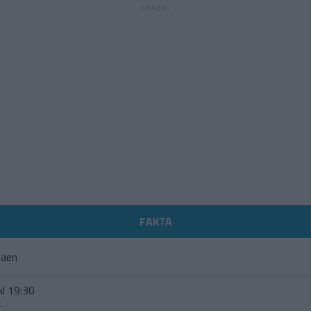
FAKTA
gaen
kl 19:30
t