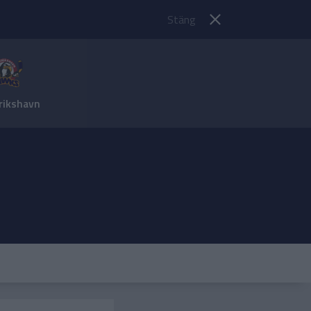
Stäng
rikshavn