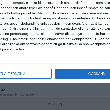
ifter, exempelvis unika identifierare och standardinformation som skic
onser och andra typer av innehåll, annons- och innehållsmätning sam
 och förbättra produkter.
Med din tillåtelse kan vi och våra leverantöre
HÄNDELSER
isk positionering och identifiering via skanning av enheten. Du kan klic
örers uppgiftsbehandling enligt beskrivningen ovan. Alternativt kan du f
Period 1
on och ändra dina inställningar innan du samtycker eller för att neka sa
av dina personuppgifter kanske inte kräver ditt samtycke, men du har rä
Inga händelser
ling. Dina inställningar gäller endast den här webbplatsen. Du kan nä
r dra tillbaka ditt samtycke genom att gå tillbaka till denna webbplats 
ned på webbsidan.
Period 2
sk
,
J. Valipirtti
)
ER ALTERNATIV
GODKÄNN
r
ubars
,
I. Ask
)
erup
Petersen
,
N. Samsoe
)
Period 3