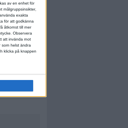
kas av en enhet för
t målgruppsinsikter,
r använda exakta
ka för att godkänna
å åtkomst till mer
mtycke.
Observera
tt att invända mot
r som helst ändra
och klicka på knappen