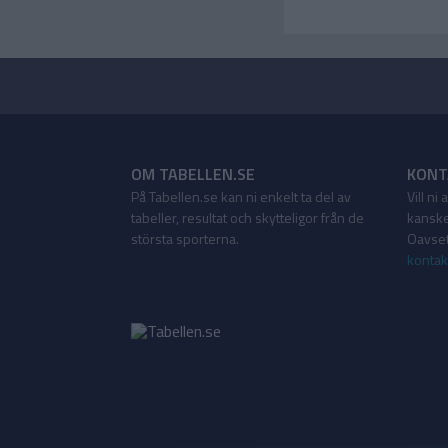
OM TABELLEN.SE
KONT
På Tabellen.se kan ni enkelt ta del av
Vill ni
tabeller, resultat och skytteligor från de
kanske
största sporterna.
Oavsett
kontak