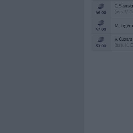
C. Skars
(ass.
V. C
46:00
M. Ingem
47:00
V. Cubars
(ass.
K. E
53:00