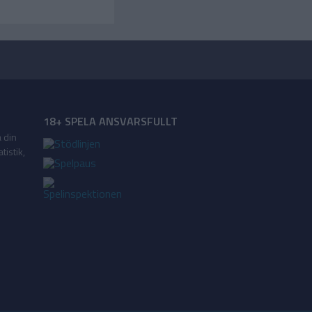
18+ SPELA ANSVARSFULLT
a din
tistik,