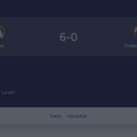
6-0
ev
Frede
m
 Larsen
Fakta
Händelser