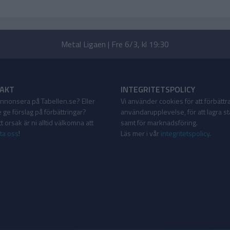
Metal Ligaen | Fre 6/3, kl 19:30
AKT
INTEGRITETSPOLICY
 annonsera på Tabellen.se? Eller
Vi använder cookies för att förbättr
 ge förslag på förbättringar?
användarupplevelse, för att lagra sta
 orsak är ni alltid välkomna att
samt för marknadsföring.
ta oss
!
Läs mer i vår
integritetspolicy
.