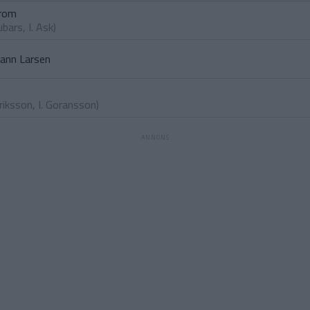
trom
ubars
,
I. Ask
)
ann Larsen
riksson
,
I. Goransson
)