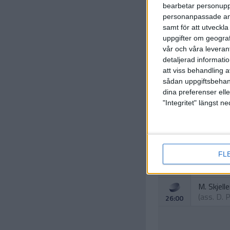
bearbetar personuppg
personanpassade ann
samt för att utveckla
uppgifter om geograf
vår och våra leverant
detaljerad informati
att viss behandling 
sådan uppgiftsbehand
dina preferenser elle
"Integritet" längst 
V. Cubars
(ass.
I. A
21:00
FL
B. Breme
(ass.
V. C
22:00
M. Skjell
(ass.
D. 
26:00