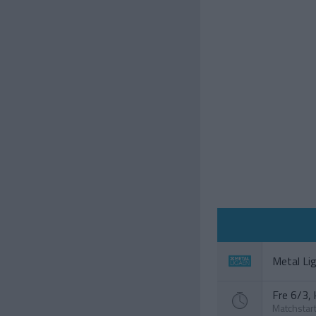
Metal Li
Fre 6/3, 
Matchstar