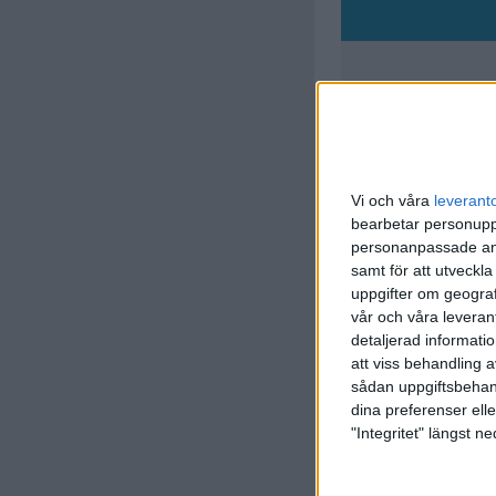
J. Jonsso
(ass.
N. 
9:00
Vi och våra
leverant
bearbetar personuppg
personanpassade ann
samt för att utveckla
uppgifter om geograf
vår och våra leverant
detaljerad informati
att viss behandling 
sådan uppgiftsbehand
dina preferenser elle
"Integritet" längst 