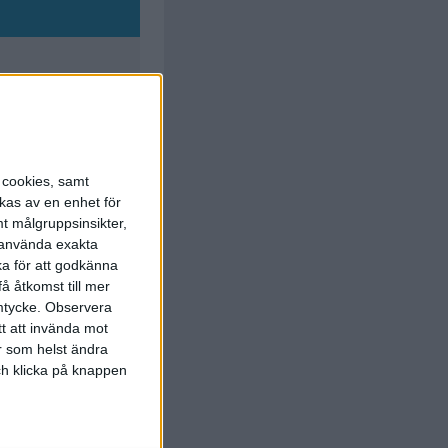
s cookies, samt
u Hansen
kas av en enhet för
 Poulsen
)
t målgruppsinsikter,
21:00
r använda exakta
jorkstrand
ka för att godkänna
 Poulsen
)
36:00
å åtkomst till mer
mtycke.
Observera
tt att invända mot
r som helst ändra
K. Larsen
och klicka på knappen
simovich
)
56:00