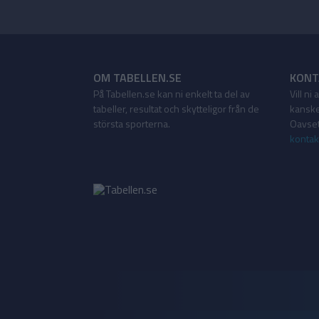
OM TABELLEN.SE
KONT
På Tabellen.se kan ni enkelt ta del av
Vill ni
tabeller, resultat och skytteligor från de
kanske
största sporterna.
Oavsett
kontak