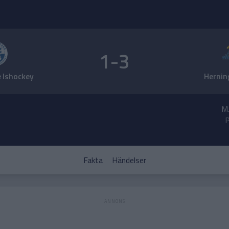
1-3
 Ishockey
Hernin
M
P
Fakta
Händelser