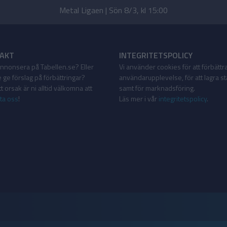
Metal Ligaen | Sön 8/3, kl 15:00
AKT
INTEGRITETSPOLICY
 annonsera på Tabellen.se? Eller
Vi använder cookies för att förbättr
 ge förslag på förbättringar?
användarupplevelse, för att lagra sta
 orsak är ni alltid välkomna att
samt för marknadsföring.
ta oss
!
Läs mer i vår
integritetspolicy
.