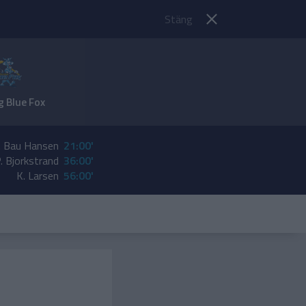
Stäng
g Blue Fox
. Bau Hansen
21:00'
. Bjorkstrand
36:00'
K. Larsen
56:00'