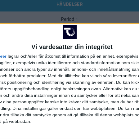
HÄNDELSER
Period 1
n
Krag-Christensen
,
A. Grossmann
)
Vi värdesätter din integritet
Period 2
orer
lagrar och/eller får åtkomst till information på en enhet, exempelvi
M. Ba
ifter, exempelvis unika identifierare och standardinformation som skic
(ass.
K. Larsen
,
M.
onser och andra typer av innehåll, annons- och innehållsmätning sam
 och förbättra produkter.
Med din tillåtelse kan vi och våra leverantöre
P. B
isk positionering och identifiering via skanning av enheten. Du kan klic
(ass.
T. Amorosa
,
M.
örers uppgiftsbehandling enligt beskrivningen ovan. Alternativt kan du f
on och ändra dina inställningar innan du samtycker eller för att neka sa
Period 3
av dina personuppgifter kanske inte kräver ditt samtycke, men du har rä
ling. Dina inställningar gäller endast den här webbplatsen. Du kan nä
r dra tillbaka ditt samtycke genom att gå tillbaka till denna webbplats 
(ass.
A. Toivola
,
K. Mak
ned på webbsidan.