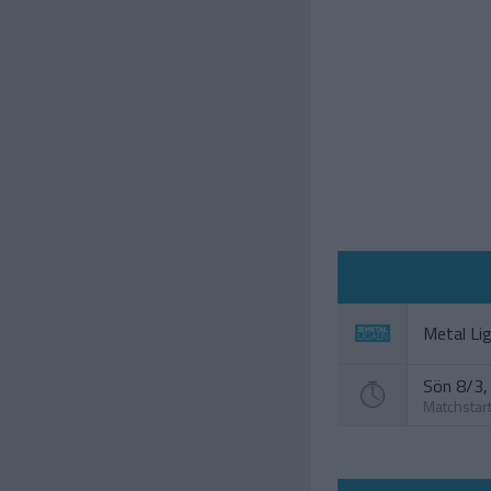
Metal Li
Sön 8/3, 
Matchstar