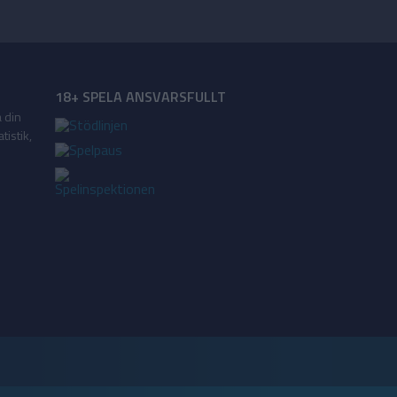
18+ SPELA ANSVARSFULLT
a din
tistik,