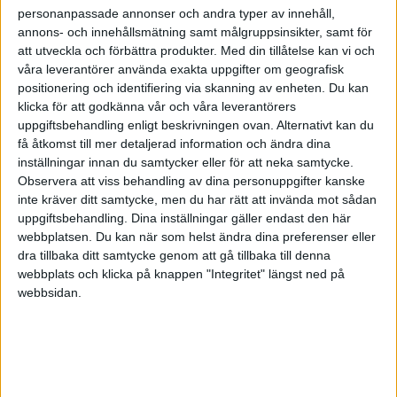
personanpassade annonser och andra typer av innehåll,
annons- och innehållsmätning samt målgruppsinsikter, samt för
att utveckla och förbättra produkter.
Med din tillåtelse kan vi och
våra leverantörer använda exakta uppgifter om geografisk
positionering och identifiering via skanning av enheten. Du kan
klicka för att godkänna vår och våra leverantörers
uppgiftsbehandling enligt beskrivningen ovan. Alternativt kan du
få åtkomst till mer detaljerad information och ändra dina
inställningar innan du samtycker eller för att neka samtycke.
Observera att viss behandling av dina personuppgifter kanske
inte kräver ditt samtycke, men du har rätt att invända mot sådan
uppgiftsbehandling. Dina inställningar gäller endast den här
webbplatsen. Du kan när som helst ändra dina preferenser eller
dra tillbaka ditt samtycke genom att gå tillbaka till denna
FAKTA
webbplats och klicka på knappen "Integritet" längst ned på
webbsidan.
VM - Herrar
Fre 14/5, kl 16:20
Matchstart