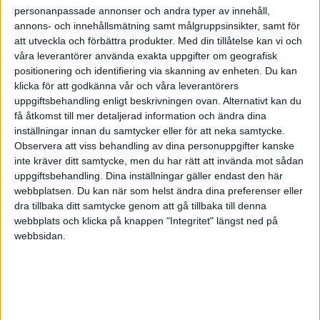
personanpassade annonser och andra typer av innehåll,
annons- och innehållsmätning samt målgruppsinsikter, samt för
att utveckla och förbättra produkter.
Med din tillåtelse kan vi och
våra leverantörer använda exakta uppgifter om geografisk
positionering och identifiering via skanning av enheten. Du kan
klicka för att godkänna vår och våra leverantörers
uppgiftsbehandling enligt beskrivningen ovan. Alternativt kan du
få åtkomst till mer detaljerad information och ändra dina
inställningar innan du samtycker eller för att neka samtycke.
Observera att viss behandling av dina personuppgifter kanske
inte kräver ditt samtycke, men du har rätt att invända mot sådan
uppgiftsbehandling. Dina inställningar gäller endast den här
webbplatsen. Du kan när som helst ändra dina preferenser eller
dra tillbaka ditt samtycke genom att gå tillbaka till denna
FAKTA
webbplats och klicka på knappen "Integritet" längst ned på
webbsidan.
VM - Herrar
Fre 14/5, kl 16:20
Matchstart