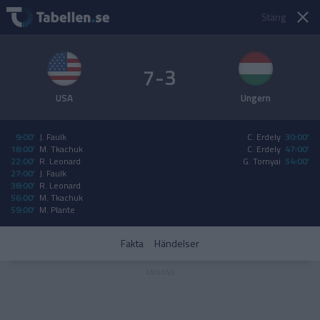
Stäng
7-3
USA
Ungern
9:00'
J. Faulk
C. Erdely
30:00'
18:00'
M. Tkachuk
C. Erdely
47:00'
22:00'
R. Leonard
G. Tornyai
54:00'
27:00'
J. Faulk
38:00'
R. Leonard
56:00'
M. Tkachuk
59:00'
M. Plante
Fakta
Händelser