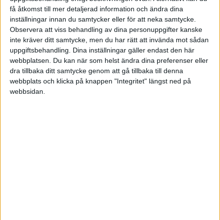
FAKTA
få åtkomst till mer detaljerad information och ändra dina
inställningar innan du samtycker eller för att neka samtycke.
VM - Herrar
Observera att viss behandling av dina personuppgifter kanske
inte kräver ditt samtycke, men du har rätt att invända mot sådan
uppgiftsbehandling. Dina inställningar gäller endast den här
Mån 25/5, kl 16:20
webbplatsen. Du kan när som helst ändra dina preferenser eller
Matchstart
dra tillbaka ditt samtycke genom att gå tillbaka till denna
webbplats och klicka på knappen "Integritet" längst ned på
webbsidan.