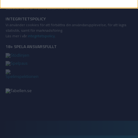
Vill ni annonsera på Tabellen.se? Eller kanske ge förslag på förbättringar?
Oavsett orsak är ni alltid välkomna att
kontakta oss
!
INTEGRITETSPOLICY
Vi använder cookies för att förbättra din användarupplevelse, för att lagra
statistik, samt för marknadsföring.
Läs mer i vår
integritetspolicy
.
18+ SPELA ANSVARSFULLT