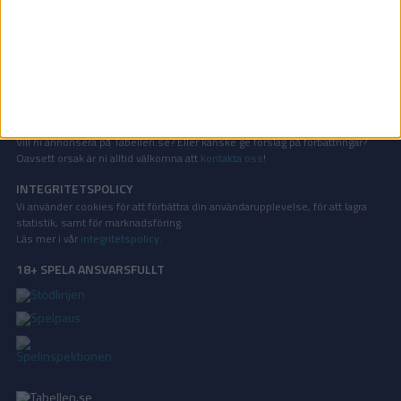
OM TABELLEN.SE
På Tabellen.se kan ni enkelt ta del av tabeller, resultat och skytteligor från
de största sporterna.
KONTAKT
Vill ni annonsera på Tabellen.se? Eller kanske ge förslag på förbättringar?
Oavsett orsak är ni alltid välkomna att
kontakta oss
!
INTEGRITETSPOLICY
Vi använder cookies för att förbättra din användarupplevelse, för att lagra
statistik, samt för marknadsföring.
Läs mer i vår
integritetspolicy
.
18+ SPELA ANSVARSFULLT