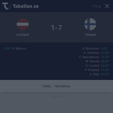
Stäng
1-7
Lettland
Finland
0:00'
R. Balcers
H. Bjorninen
5:00'
H. Jokiharju
10:00'
S. Maenalanen
15:00'
W. Merela
28:00'
A. Lundell
40:00'
P. Puistola
41:00'
A. Raty
45:00'
Fakta
Händelser