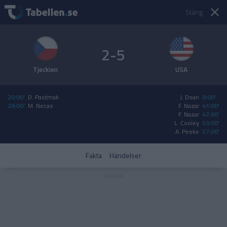
Stäng
2-5
Tjeckien
USA
20:00'
D. Pastrnak
J. Doan
9:00'
28:00'
M. Necas
F. Nazar
41:00'
F. Nazar
47:00'
L. Cooley
53:00'
A. Peeke
57:00'
Fakta
Händelser