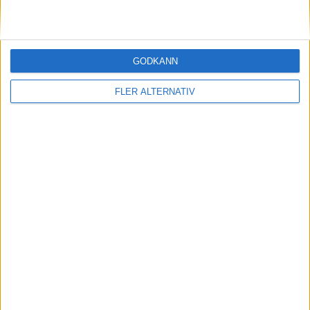
Period 3
F. Nazar (PP)
(ass.
W. Smith
,
Z. Buium
)
41:00
GODKÄNN
J. Krejcik
(unsportsmanlike conduct)
43:00
FLER ALTERNATIV
L. Cooley
(slashing)
43:00
M. Stransky
(tripping)
45:00
F. Nazar (PP)
47:00
D. O'Connor
(holding)
50:00
L. Cooley
(ass.
C. Keller
,
Z. Werenski
)
53:00
T. Kundratek
(tripping)
53:00