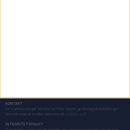
VM - Herrar | Tis 20/5, kl 16:20
OM TABELLEN.SE
På Tabellen.se kan ni enkelt ta del av tabeller, resultat och skytteligor från
de största sporterna.
KONTAKT
Vill ni annonsera på Tabellen.se? Eller kanske ge förslag på förbättringar?
Oavsett orsak är ni alltid välkomna att
kontakta oss
!
INTEGRITETSPOLICY
Vi använder cookies för att förbättra din användarupplevelse, för att lagra