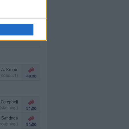
C. Bull
(hooking)
37:00
. Berglund
erference)
39:00
A. Krupic
 conduct)
48:00
. Campbell
(slashing)
51:00
. Sandnes
(roughing)
54:00