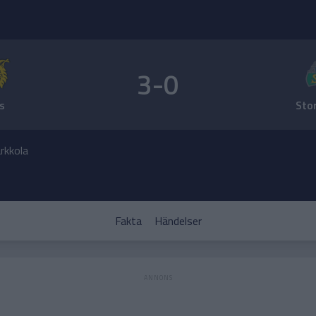
3-0
es
Sto
rkkola
Fakta
Händelser