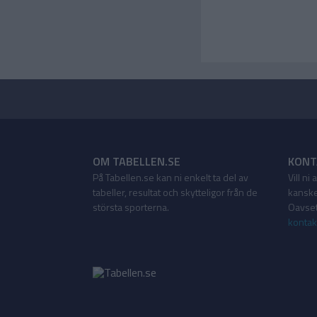
OM TABELLEN.SE
KONT
På Tabellen.se kan ni enkelt ta del av
Vill ni
tabeller, resultat och skytteligor från de
kanske
största sporterna.
Oavsett
kontak