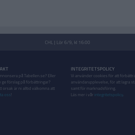
CHL | Lör 6/9, kl 16:00
AKT
INTEGRITETSPOLICY
 annonsera på Tabellen.se? Eller
Vi använder cookies för att förbättr
 ge förslag på förbättringar?
användarupplevelse, för att lagra sta
 orsak är ni alltid välkomna att
samt för marknadsföring.
ta oss
!
Läs mer i vår
integritetspolicy
.