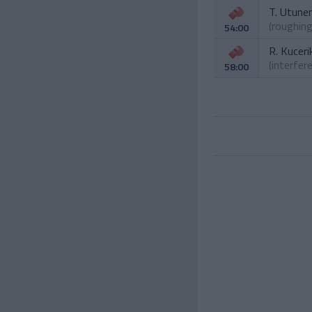
T. Utune
(roughing
54:00
R. Kuceri
(interfer
58:00