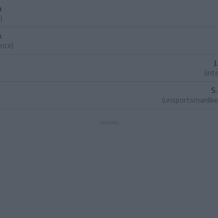
n
)
k
ence)
J
(int
S.
(unsportsmanlike