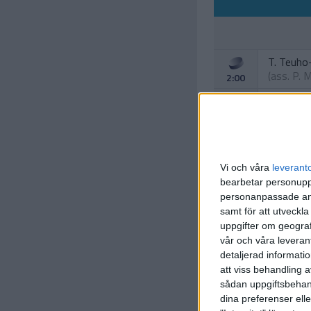
T. Teuho
(ass.
P. 
2:00
T. Engbe
(hooking)
8:00
Vi och våra
leverant
bearbetar personuppg
personanpassade ann
samt för att utveckla
uppgifter om geograf
vår och våra leverant
O. Latval
detaljerad informati
(roughing
att viss behandling 
19:00
sådan uppgiftsbehand
dina preferenser elle