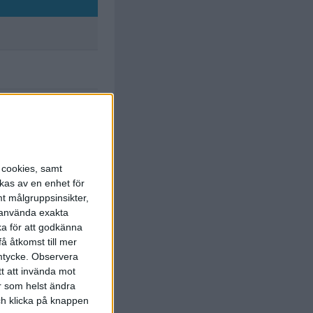
C. Bull
(holding)
12:00
s cookies, samt
Martinsen
kas av en enhet för
erference)
19:00
t målgruppsinsikter,
r använda exakta
Martinsen
ka för att godkänna
(roughing)
19:00
å åtkomst till mer
mtycke.
Observera
tt att invända mot
r som helst ändra
och klicka på knappen