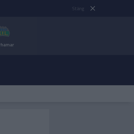
Stäng
rhamar