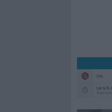
CHL
Lör 6/9, 
Matchstar