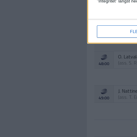
"Integritet" längst 
FL
O. Latval
(ass.
S. 
48:00
J. Nattin
(ass.
T. 
49:00