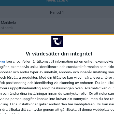
HÄNDELSER
Period 1
-Markkola
Mottard
)
rg
Vi värdesätter din integritet
orer
lagrar och/eller får åtkomst till information på en enhet, exempelvi
A. 
ifter, exempelvis unika identifierare och standardinformation som skic
(int
onser och andra typer av innehåll, annons- och innehållsmätning sam
 och förbättra produkter.
Med din tillåtelse kan vi och våra leverantöre
A. 
isk positionering och identifiering via skanning av enheten. Du kan klic
örers uppgiftsbehandling enligt beskrivningen ovan. Alternativt kan du f
a
on och ändra dina inställningar innan du samtycker eller för att neka sa
)
av dina personuppgifter kanske inte kräver ditt samtycke, men du har rä
ling. Dina inställningar gäller endast den här webbplatsen. Du kan nä
Period 2
r dra tillbaka ditt samtycke genom att gå tillbaka till denna webbplats 