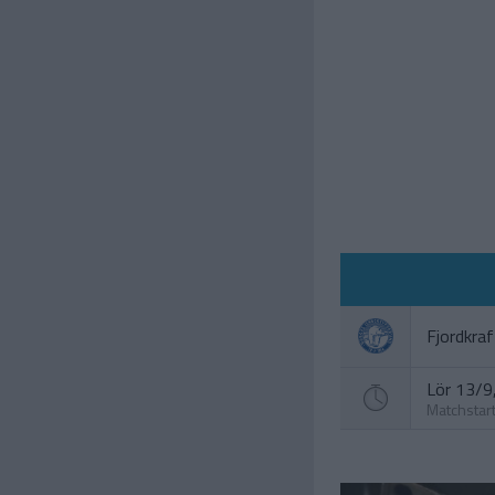
Fjordkra
Lör 13/9,
Matchstar