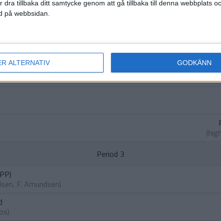
r dra tillbaka ditt samtycke genom att gå tillbaka till denna webbplats 
d
ned på webbsidan.
S
ER ALTERNATIV
GODKÄNN
M. Ch
)
(hig
Period 3
(PP)
lsen
,
F. Amundsen
)
d
jos
)