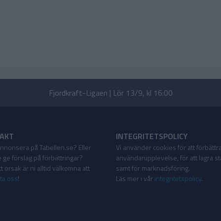
Fjordkraft-Ligaen | Lör 13/9, kl 16:00
AKT
INTEGRITETSPOLICY
 annonsera på Tabellen.se? Eller
Vi använder cookies för att förbättr
 ge förslag på förbättringar?
användarupplevelse, för att lagra sta
 orsak är ni alltid välkomna att
samt för marknadsföring.
ta oss
!
Läs mer i vår
integritetspolicy
.