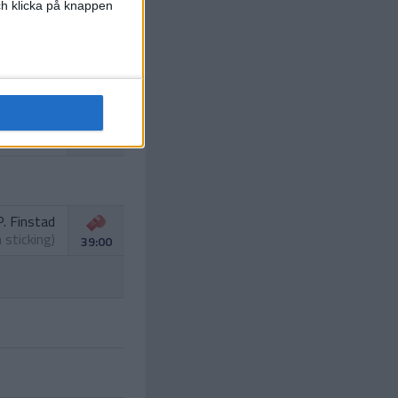
och klicka på knappen
. Nystuen
(fighting)
27:00
ristiansen
(tripping)
29:00
P. Finstad
h sticking)
39:00