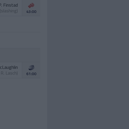
P. Finstad
(slashing)
43:00
cLaughlin
.
R. Lasch
)
61:00