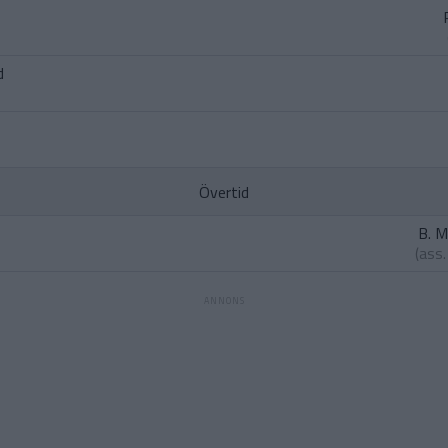
d
Övertid
B. M
(ass