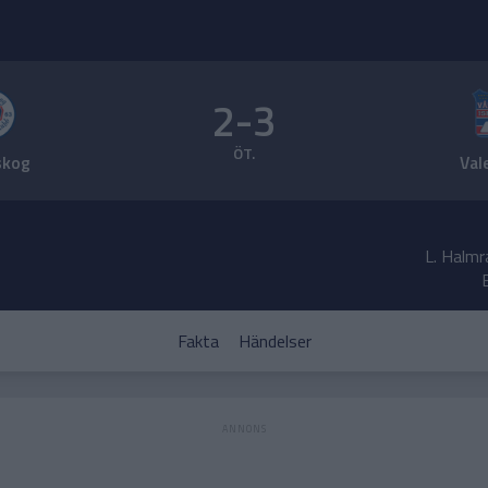
2-3
ÖT.
skog
Val
L. Halmr
Fakta
Händelser