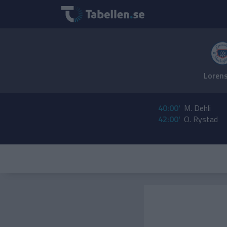
Loren
40:00'
M. Dehli
42:00'
O. Rystad