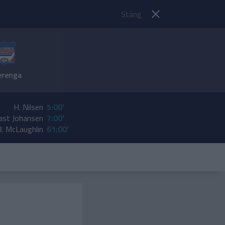
Stäng
erenga
H. Nilsen
5:00'
ast Johansen
7:00'
B. McLaughlin
61:00'