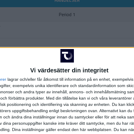
HÄNDELSER
Period 1
r
(ass.
B. M
rud
king)
Vi värdesätter din integritet
L. Halmrast Joha
orer
lagrar och/eller får åtkomst till information på en enhet, exempelvi
(ass.
R. Lasch
,
ifter, exempelvis unika identifierare och standardinformation som skic
onser och andra typer av innehåll, annons- och innehållsmätning sam
y men on the ice)
 och förbättra produkter.
Med din tillåtelse kan vi och våra leverantöre
isk positionering och identifiering via skanning av enheten. Du kan klic
örers uppgiftsbehandling enligt beskrivningen ovan. Alternativt kan du f
Period 2
on och ändra dina inställningar innan du samtycker eller för att neka sa
av dina personuppgifter kanske inte kräver ditt samtycke, men du har rä
N.
ling. Dina inställningar gäller endast den här webbplatsen. Du kan nä