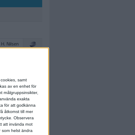
H. Nilsen
cLaughlin
)
5:00
nsen (PP)
s cookies, samt
M. Olimb
)
7:00
kas av en enhet för
t målgruppsinsikter,
r använda exakta
ka för att godkänna
å åtkomst till mer
mtycke.
Observera
tt att invända mot
 Caamano
r som helst ändra
(slashing)
20:00