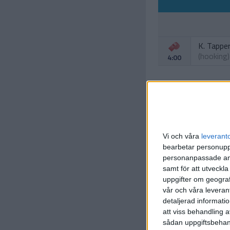
K. Tappe
(hooking)
4:00
M. Menke
(high stic
7:00
Vi och våra
leverant
bearbetar personuppg
personanpassade ann
(too man
samt för att utveckla
9:00
uppgifter om geograf
vår och våra leverant
detaljerad informati
att viss behandling 
sådan uppgiftsbehand