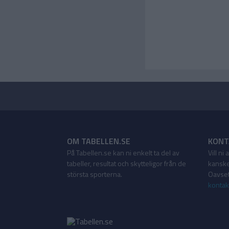
OM TABELLEN.SE
KONT
På Tabellen.se kan ni enkelt ta del av
Vill ni
tabeller, resultat och skytteligor från de
kanske
största sporterna.
Oavsett
kontak