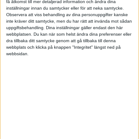
få åtkomst till mer detaljerad information och ändra dina
Fjordkraft-Ligaen
inställningar innan du samtycker eller för att neka samtycke.
Observera att viss behandling av dina personuppgifter kanske
inte kräver ditt samtycke, men du har rätt att invända mot sådan
Tor 27/2, kl 18:30
uppgiftsbehandling. Dina inställningar gäller endast den här
Matchstart
webbplatsen. Du kan när som helst ändra dina preferenser eller
dra tillbaka ditt samtycke genom att gå tillbaka till denna
webbplats och klicka på knappen "Integritet" längst ned på
webbsidan.
HÄNDELSER