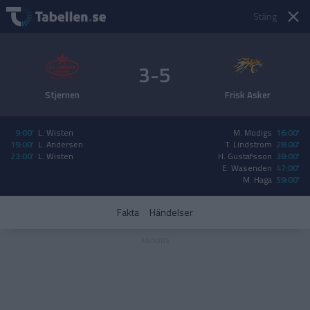
Stäng
3-5
Stjernen
Frisk Asker
9:00'
L. Wisten
M. Modigs
16:00'
19:00'
L. Andersen
T. Lindstrom
28:00'
23:00'
L. Wisten
H. Gustafsson
38:00'
E. Wasenden
47:00'
M. Haga
59:00'
Fakta
Händelser