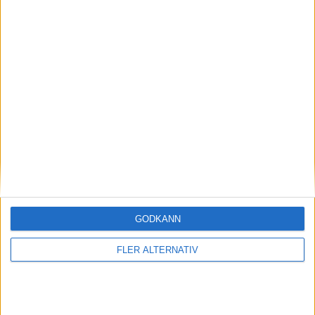
T. Lindstrom
(ass.
M. Backman
,
P. Andersen
)
28:00
V. Engebraten Kopperstad
(holding)
33:00
H. Gustafsson
(ass.
T. Valkvae Olsen
,
M. Gillam
)
38:00
M. Haga
(cross-checking)
39:00
T. Lindstrom
(roughing)
39:00
V. Engebraten Kopperstad
(roughing)
39:00
J. F. Tillman
GODKÄNN
(roughing)
39:00
FLER ALTERNATIV
Period 3
B. Ellis
(slashing)
41:00