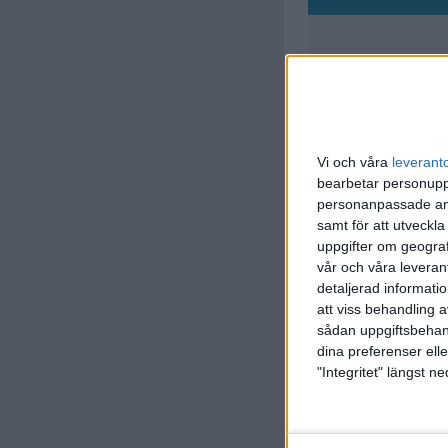
Vi och våra
leverant
bearbetar personuppg
personanpassade ann
samt för att utveckla
uppgifter om geograf
vår och våra leverant
detaljerad informati
att viss behandling 
sådan uppgiftsbehand
dina preferenser elle
"Integritet" längst 