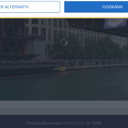
ER ALTERNATIV
GODKÄNN
Hockeyallsvenskan | Ons 21/1, kl 19:00