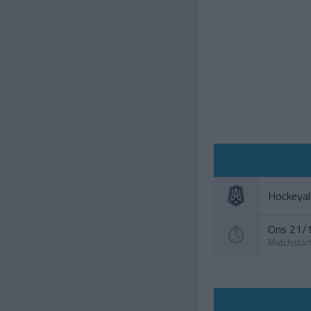
Hockeyal
Ons 21/1
Matchstar