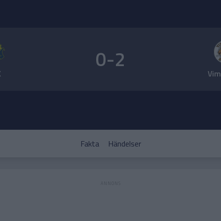
0-2
K
Vim
Fakta
Händelser