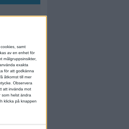
s cookies, samt
kas av en enhet för
t målgruppsinsikter,
r använda exakta
ka för att godkänna
å åtkomst till mer
J. Mornsjo
 Karlsson
)
mtycke.
Observera
54:00
tt att invända mot
. Carlsson
r som helst ändra
Svensson
)
59:00
och klicka på knappen