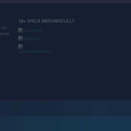
18+ SPELA ANSVARSFULLT
a din
tistik,