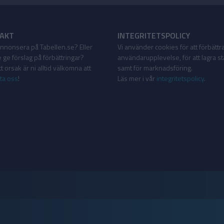
AKT
INTEGRITETSPOLICY
 annonsera på Tabellen.se? Eller
Vi använder cookies för att förbättr
 ge förslag på förbättringar?
användarupplevelse, för att lagra sta
 orsak är ni alltid välkomna att
samt för marknadsföring.
ta oss
!
Läs mer i vår
integritetspolicy
.