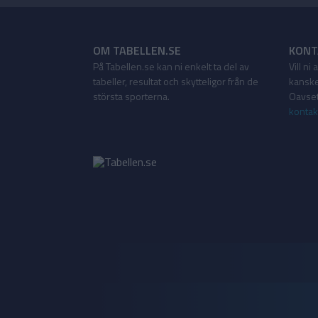
OM TABELLEN.SE
KONT
På Tabellen.se kan ni enkelt ta del av
Vill ni
tabeller, resultat och skytteligor från de
kanske
största sporterna.
Oavsett
kontak