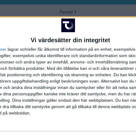
Period 1
Inga händelser
Vi värdesätter din integritet
Period 2
orer
lagrar och/eller får åtkomst till information på en enhet, exempelvi
Inga händelser
ifter, exempelvis unika identifierare och standardinformation som skic
onser och andra typer av innehåll, annons- och innehållsmätning sam
 och förbättra produkter.
Med din tillåtelse kan vi och våra leverantöre
Period 3
isk positionering och identifiering via skanning av enheten. Du kan klic
örers uppgiftsbehandling enligt beskrivningen ovan. Alternativt kan du f
(ass.
J.
on och ändra dina inställningar innan du samtycker eller för att neka sa
av dina personuppgifter kanske inte kräver ditt samtycke, men du har rä
A
ling. Dina inställningar gäller endast den här webbplatsen. Du kan nä
(ass.
F. 
r dra tillbaka ditt samtycke genom att gå tillbaka till denna webbplats 
ned på webbsidan.