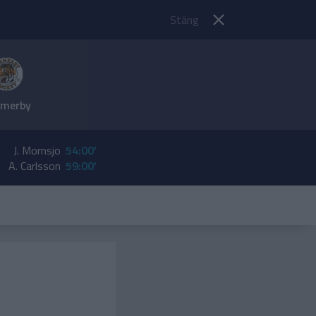
Stäng
merby
J. Mornsjo
54:00'
A. Carlsson
59:00'