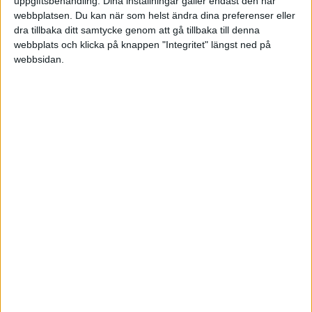
uppgiftsbehandling. Dina inställningar gäller endast den här
webbplatsen. Du kan när som helst ändra dina preferenser eller
Fre 10/10, kl 19:00
dra tillbaka ditt samtycke genom att gå tillbaka till denna
Matchstart
webbplats och klicka på knappen "Integritet" längst ned på
webbsidan.
HÄNDELSER
Period 1