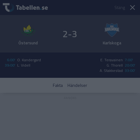
Stäng
2-3
Östersund
Karlskoga
6:00'
O. Kandergard
E. Teravainen
7:00'
39:00'
L. Videll
G. Thorell
20:00'
A. Stakkestad
33:00'
Fakta
Händelser