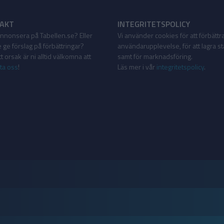
AKT
INTEGRITETSPOLICY
 annonsera på Tabellen.se? Eller
Vi använder cookies för att förbättr
 ge förslag på förbättringar?
användarupplevelse, för att lagra sta
 orsak är ni alltid välkomna att
samt för marknadsföring.
ta oss
!
Läs mer i vår
integritetspolicy
.