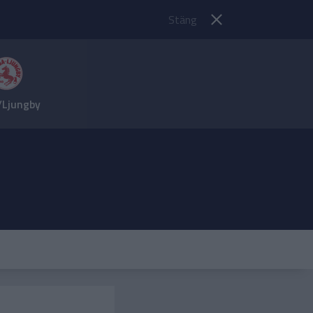
Stäng
/Ljungby