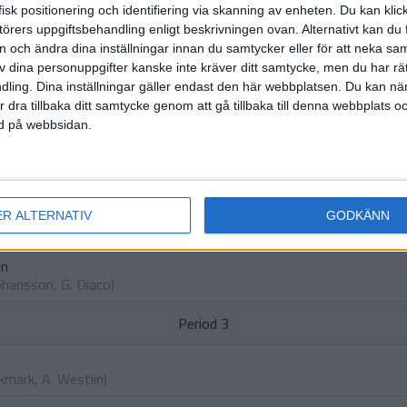
isk positionering och identifiering via skanning av enheten. Du kan klic
örers uppgiftsbehandling enligt beskrivningen ovan. Alternativt kan du f
HÄNDELSER
on och ändra dina inställningar innan du samtycker eller för att neka sa
av dina personuppgifter kanske inte kräver ditt samtycke, men du har rä
Period 1
ling. Dina inställningar gäller endast den här webbplatsen. Du kan nä
r dra tillbaka ditt samtycke genom att gå tillbaka till denna webbplats 
son
ned på webbsidan.
Olsson
,
M. Wigley
)
Period 2
(PP)
ER ALTERNATIV
GODKÄNN
Ekmark
,
E. Levin
)
on
Johansson
,
G. Diaco
)
Period 3
Ekmark
,
A. Westlin
)