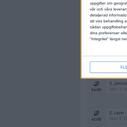
uppgifter om geograf
vår och våra leverant
detaljerad informati
att viss behandling 
sådan uppgiftsbehand
dina preferenser elle
T. Arons
"Integritet" längst 
(ass.
G. 
17:00
G. Diaco 
FL
(ass.
E. 
29:00
S. Jonss
(ass.
V. 
34:00
E. Levin
(ass.
E. 
42:00