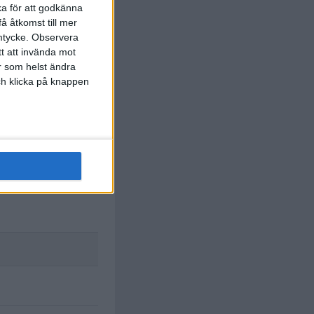
ka för att godkänna
å åtkomst till mer
mtycke.
Observera
tt att invända mot
r som helst ändra
och klicka på knappen