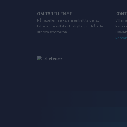
OM TABELLEN.SE
KONT
På Tabellen.se kan ni enkelt ta del av
Vill ni
tabeller, resultat och skytteligor från de
kanske
största sporterna.
Oavsett
kontak