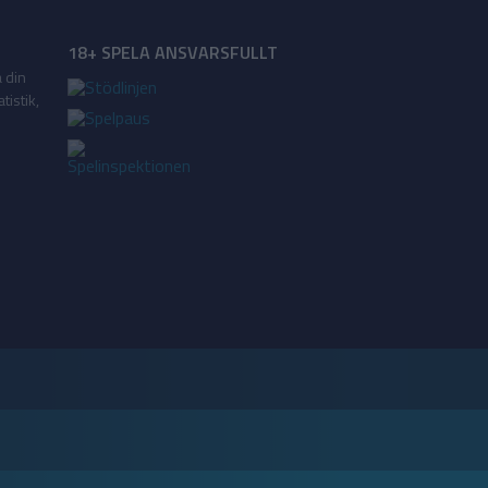
18+ SPELA ANSVARSFULLT
a din
tistik,