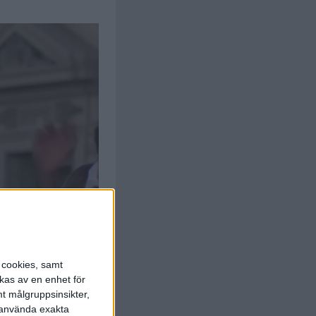
s cookies, samt
kas av en enhet för
t målgruppsinsikter,
r använda exakta