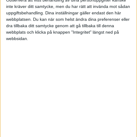
Observera att viss behandling av dina personuppgifter kanske
inte kräver ditt samtycke, men du har rätt att invända mot sådan
uppgiftsbehandling. Dina inställningar gäller endast den här
webbplatsen. Du kan när som helst ändra dina preferenser eller
dra tillbaka ditt samtycke genom att gå tillbaka till denna
webbplats och klicka på knappen "Integritet" längst ned på
webbsidan.
HÄNDELSER
1:a halvlek
F. Hammar
26 min
S. Alexandropoulos