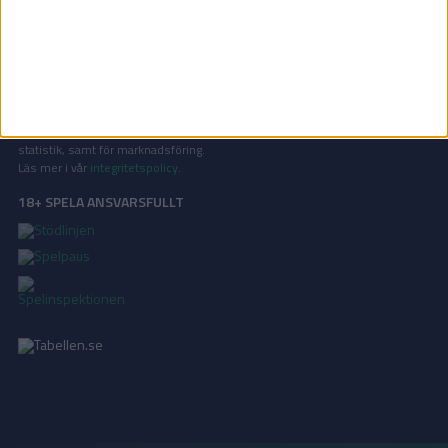
de största sporterna.
KONTAKT
Vill ni annonsera på Tabellen.se? Eller kanske ge förslag på förbättringar?
Oavsett orsak är ni alltid välkomna att
kontakta oss
!
INTEGRITETSPOLICY
Vi använder cookies för att förbättra din användarupplevelse, för att lagra
statistik, samt för marknadsföring.
Läs mer i vår
integritetspolicy
.
18+ SPELA ANSVARSFULLT