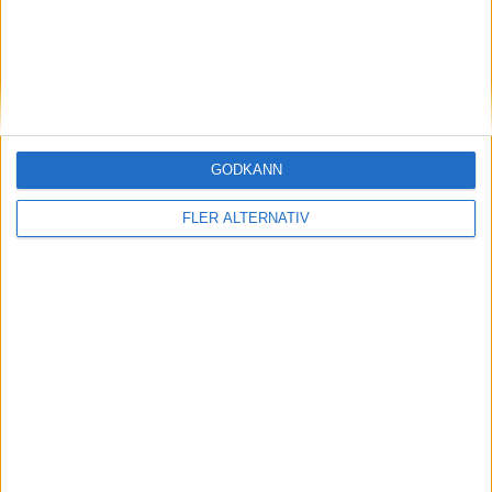
(ut.
M. Konate
)
76 min
I. Camara
(ut.
N. Ngoy
)
78 min
S. Welsh
83 min
H. Lawrence
GODKÄNN
87 min
R. Mitongo Muteba
FLER ALTERNATIV
(ut.
D. Eckert Ayensa
)
88 min