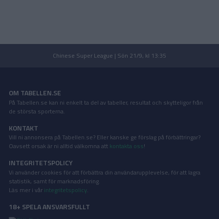
Chinese Super League | Sön 21/9, kl 13:35
OM TABELLEN.SE
På Tabellen.se kan ni enkelt ta del av tabeller, resultat och skytteligor från
de största sporterna.
KONTAKT
Vill ni annonsera på Tabellen.se? Eller kanske ge förslag på förbättringar?
Oavsett orsak är ni alltid välkomna att
kontakta oss
!
INTEGRITETSPOLICY
Vi använder cookies för att förbättra din användarupplevelse, för att lagra
statistik, samt för marknadsföring.
Läs mer i vår
integritetspolicy
.
18+ SPELA ANSVARSFULLT