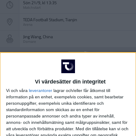
Sön 21/9, kl 13:35
Matchstart
TEDA Football Stadium, Tianjin
Arena
Jing Wang, China
Domare
Vi värdesätter din integritet
Vi och våra
leverantorer
lagrar och/eller får åtkomst till
information på en enhet, exempelvis cookies, samt bearbetar
personuppgifter, exempelvis unika identifierare och
standardinformation som skickas av en enhet för
personanpassade annonser och andra typer av innehåll,
annons- och innehållsmätning samt målgruppsinsikter, samt för
att utveckla och förbättra produkter.
Med din tillåtelse kan vi och
våra leverantörer använda exakta uppgifter om geografisk