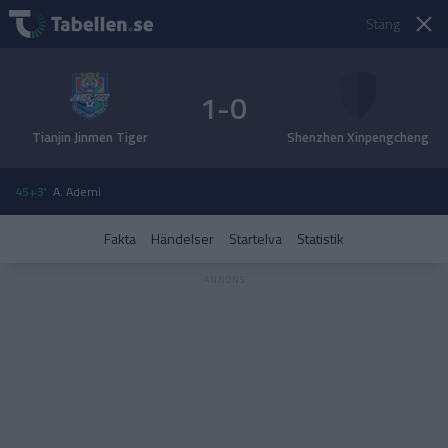
Stäng
1-0
Tianjin Jinmen Tiger
Shenzhen Xinpengcheng
45+3'
A. Ademi
Fakta
Händelser
Startelva
Statistik