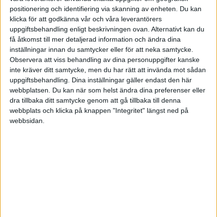
HÄNDELSER
positionering och identifiering via skanning av enheten. Du kan
klicka för att godkänna vår och våra leverantörers
1:a halvlek
uppgiftsbehandling enligt beskrivningen ovan. Alternativt kan du
få åtkomst till mer detaljerad information och ändra dina
inställningar innan du samtycker eller för att neka samtycke.
Zhang Xiaobin
23 min
Observera att viss behandling av dina personuppgifter kanske
inte kräver ditt samtycke, men du har rätt att invända mot sådan
Yu Rui
uppgiftsbehandling. Dina inställningar gäller endast den här
40 min
webbplatsen. Du kan när som helst ändra dina preferenser eller
Zhang Yudong
dra tillbaka ditt samtycke genom att gå tillbaka till denna
(ut.
Liao Lisheng
)
45 min
webbplats och klicka på knappen "Integritet" längst ned på
webbsidan.
A. Ademi
45+3 min
2:a halvlek
M. Orr
(ut.
Tiago Leonco
)
65 min
Guo Hao
(ut.
Wang Qiuming
)
67 min
Wang Xianjun