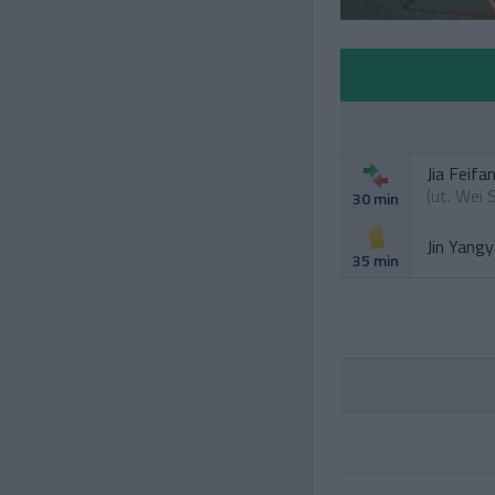
Jia Feifa
(ut.
Wei 
30 min
Jin Yang
35 min