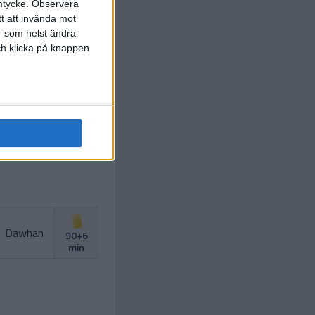
mtycke.
Observera
 Yongjing
)
84 min
tt att invända mot
r som helst ändra
ang Xizhe
och klicka på knappen
.
F. Abreu
)
84 min
Li Lei
Liangming
)
90 min
U. Spajic
90+4
min
Dawhan
90+6
min