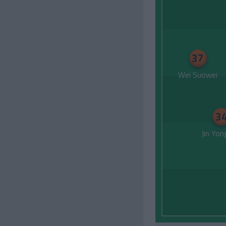
37
Wei Suowei
3
Jin Yo