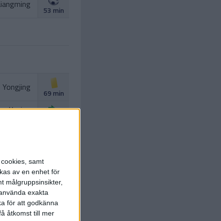
Liangming
53 min
 Yongjing
69 min
ng Yuning
g Ziming
)
70 min
ang Yuan
Serginho
)
70 min
s cookies, samt
kas av en enhet för
t målgruppsinsikter,
r använda exakta
ka för att godkänna
å åtkomst till mer
U. Spajic