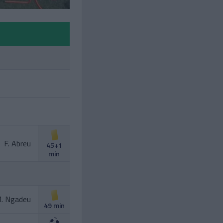
F. Abreu
45+1
min
. Ngadeu
49 min