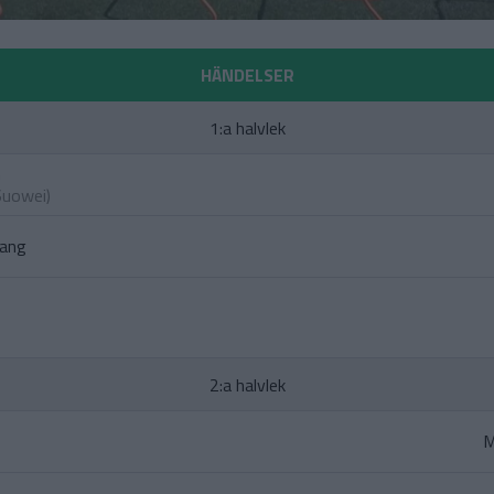
HÄNDELSER
1:a halvlek
n
Suowei
)
yang
2:a halvlek
M