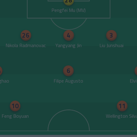
28
Pengfei Mu
26
4
3
Nikola Radmanovac
Yangyang Jin
Liu Junshuai
4
6
nghao
Filipe Augusto
Elv
10
11
Feng Boyuan
Wellington Silv