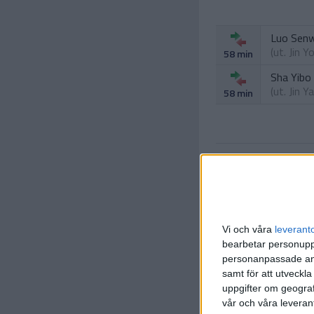
Luo Sen
(ut.
Jin Y
58 min
Sha Yibo
(ut.
Jin Y
58 min
Vi och våra
leverant
Wong Ho
bearbetar personuppg
(ut.
Feng
80 min
personanpassade ann
Che Shiw
samt för att utveckla
(ut.
Song
80 min
uppgifter om geograf
vår och våra leverant