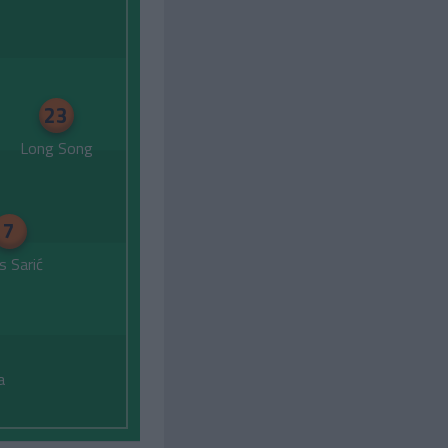
23
Long Song
7
is Sarić
a