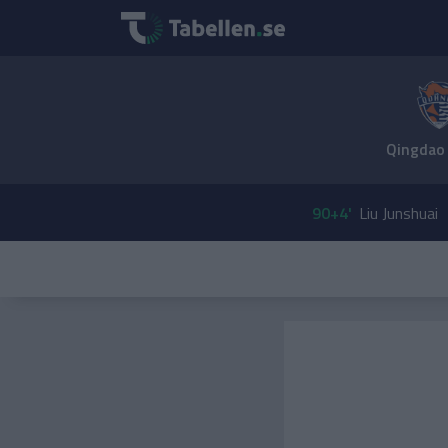
Qingdao 
90+4'
Liu Junshuai