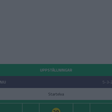
UPPSTÄLLNINGAR
NIU
5-3-
Startelva