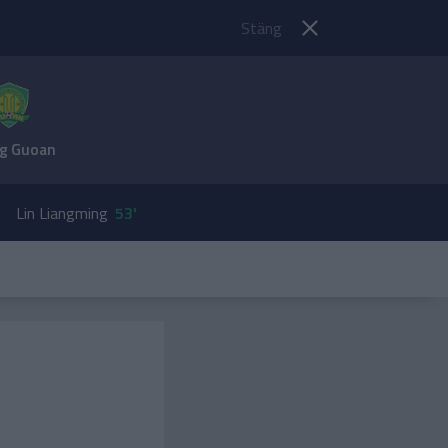
Stäng
ng Guoan
Lin Liangming
53'