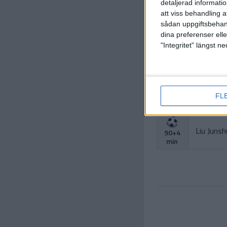
detaljerad informati
att viss behandling 
sådan uppgiftsbehand
dina preferenser elle
"Integritet" längst 
FL
Liu Junsh
90+4
min