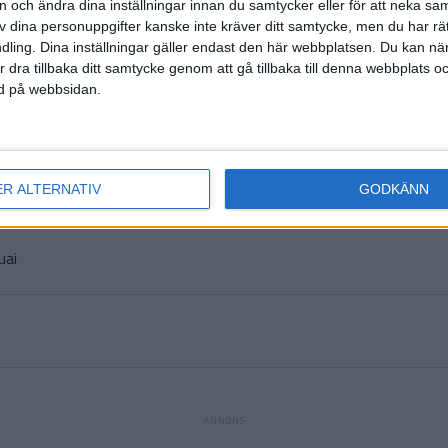
on och ändra dina inställningar innan du samtycker eller för att neka sa
(ut.
Cao
av dina personuppgifter kanske inte kräver ditt samtycke, men du har rä
ling. Dina inställningar gäller endast den här webbplatsen. Du kan nä
Zh
r dra tillbaka ditt samtycke genom att gå tillbaka till denna webbplats 
(ut
ned på webbsidan.
(ut.
Lin 
ER ALTERNATIV
GODKÄNN
uai