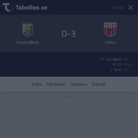
Stäng
0-3
Panetolikos
Volos
D. Sundgren
34'
N. Gil
45+2'
J. Anor
55'
Fakta
Händelser
Startelva
Statistik