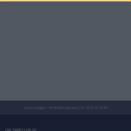
Super League - Nedflyttningsspel | Lör 10/5, kl 19:00
OM TABELLEN.SE