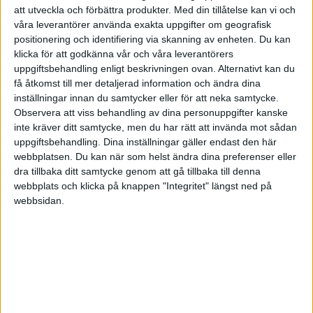
att utveckla och förbättra produkter.
Med din tillåtelse kan vi och
våra leverantörer använda exakta uppgifter om geografisk
HÄNDELSER
positionering och identifiering via skanning av enheten. Du kan
klicka för att godkänna vår och våra leverantörers
1:a halvlek
uppgiftsbehandling enligt beskrivningen ovan. Alternativt kan du
få åtkomst till mer detaljerad information och ändra dina
J. de Kamps
inställningar innan du samtycker eller för att neka samtycke.
29 min
Observera att viss behandling av dina personuppgifter kanske
D. Sundgren
inte kräver ditt samtycke, men du har rätt att invända mot sådan
(ass.
M. Comba
)
34 min
uppgiftsbehandling. Dina inställningar gäller endast den här
webbplatsen. Du kan när som helst ändra dina preferenser eller
C. Belevonis
dra tillbaka ditt samtycke genom att gå tillbaka till denna
(ut.
G. Bouzoukis
)
40 min
webbplats och klicka på knappen "Integritet" längst ned på
webbsidan.
G. Mygas
43 min
L. Lamprou
(missad straff)
45+2 min
N. Gil
45+2 min
2:a halvlek