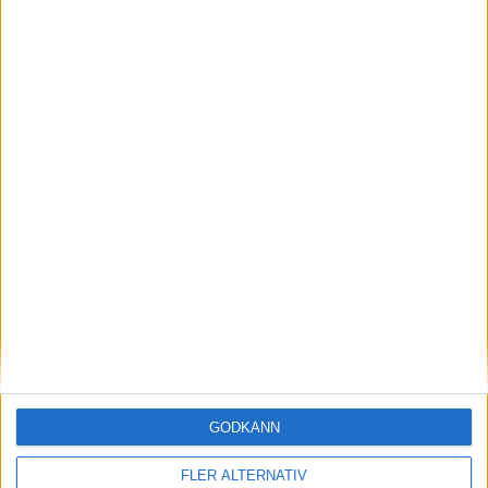
Andrés Roa
Andrews Tetteh
Avbytare
32
Antonis Stergiakis
Målvakt
8
Christos Belevonis
Mittfältare
35
Charis Mavrias
Mittfältare
10
Facundo Pérez
Mittfältare
11
Daniel Lajud
Mittfältare
23
Georgios Agapakis
Mittfältare
90
Miguel Luís
Mittfältare
77
Vangelis Nikolaou
Mittfältare
GODKÄNN
15
Sebastián Lomónaco
Anfallare
FLER ALTERNATIV