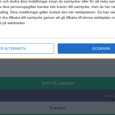
on och ändra dina inställningar innan du samtycker eller för att neka sa
av dina personuppgifter kanske inte kräver ditt samtycke, men du har rä
ling. Dina inställningar gäller endast den här webbplatsen. Du kan nä
r dra tillbaka ditt samtycke genom att gå tillbaka till denna webbplats 
ned på webbsidan.
ER ALTERNATIV
GODKÄNN
UPPSTÄLLNINGAR
4-4-
Startelva