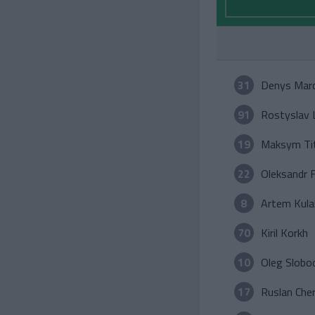
31
Denys Mar
91
Rostyslav 
19
Maksym Ti
22
Oleksandr 
8
Artem Kula
70
Kiril Korkh
10
Oleg Slobo
17
Ruslan Che