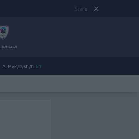
Stäng
Cherkasy
A. Mykytyshyn
81'