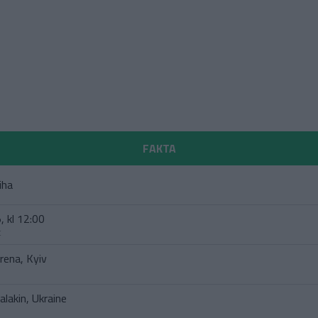
FAKTA
iha
, kl 12:00
t
rena, Kyiv
lakin, Ukraine