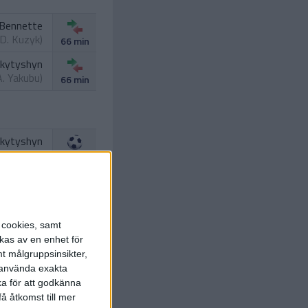
 Bennette
D. Kuzyk
)
66 min
ykytyshyn
A. Yakubu
)
66 min
ykytyshyn
 Bennette
)
81 min
s cookies, samt
kas av en enhet för
t målgruppsinsikter,
. Pastukh
r använda exakta
86 min
ka för att godkänna
å åtkomst till mer