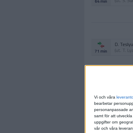
(ut.
S. S
64 min
D. Tesly
(ut.
T. Ly
71 min
K. Byche
(ut.
I. Me
84 min
R. Lyash
Vi och våra
leverant
(ut.
M. T
84 min
bearbetar personuppg
personanpassade ann
samt för att utveckla
uppgifter om geograf
vår och våra leverant