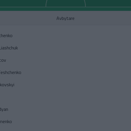
Avbytare
chenko
Liashchuk
tov
Feshchenko
kovskyi
dyan
rnenko