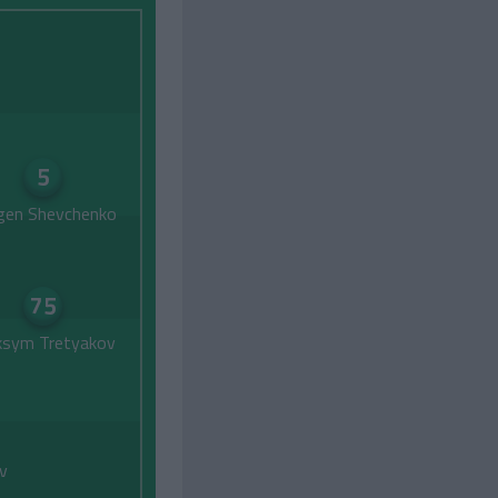
5
gen Shevchenko
75
sym Tretyakov
v