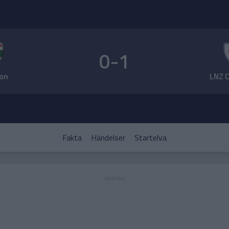
0-1
on
LNZ 
Fakta
Händelser
Startelva