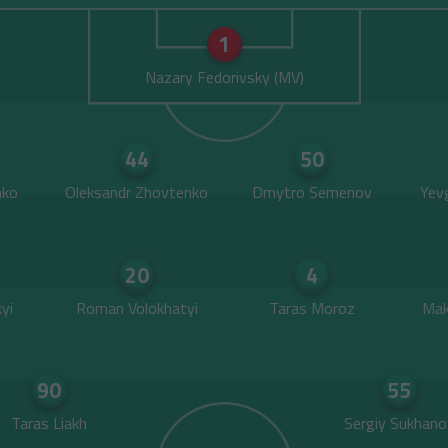
1
Nazary Fedorivsky
44
50
nko
Oleksandr Zhovtenko
Dmytro Semenov
Yev
20
4
yi
Roman Volokhatyi
Taras Moroz
Mak
90
55
Taras Liakh
Sergiy Sukhano