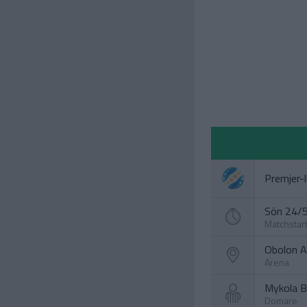
Premjer-l
Sön 24/5
Matchstar
Obolon A
Arena
Mykola Ba
Domare