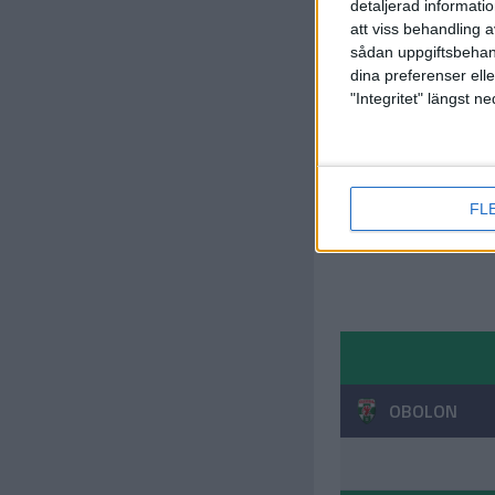
detaljerad informati
att viss behandling 
sådan uppgiftsbehand
dina preferenser elle
"Integritet" längst 
FL
OBOLON