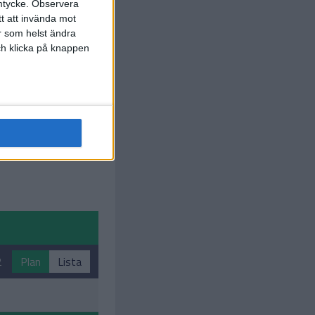
mtycke.
Observera
tt att invända mot
r som helst ändra
och klicka på knappen
2
Plan
Lista