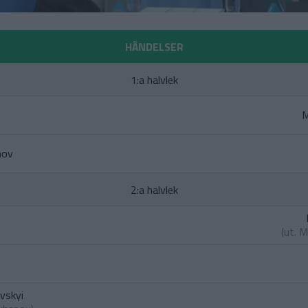
HÄNDELSER
1:a halvlek
M
nov
2:a halvlek
(ut.
M
vskyi