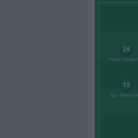
28
Pavlo Polege
13
Igor Medynsk