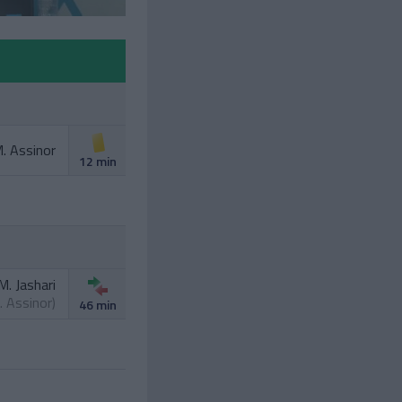
. Assinor
12 min
M. Jashari
. Assinor
)
46 min