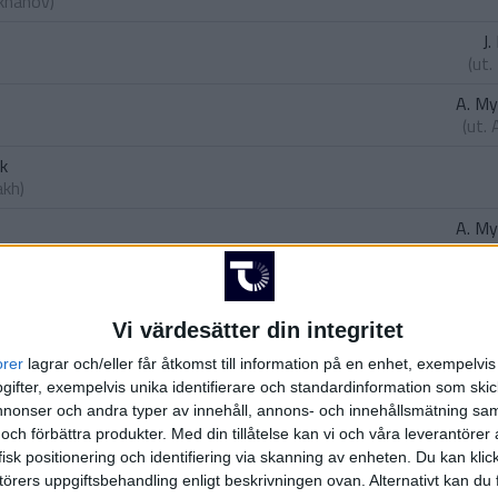
ukhanov
)
J.
(ut.
A. M
(ut.
uk
akh
)
A. M
(ass.
J.
k
dynskyi
)
Vi värdesätter din integritet
chuk
orer
lagrar och/eller får åtkomst till information på en enhet, exempelvi
retyakov
)
ifter, exempelvis unika identifierare och standardinformation som skic
onser och andra typer av innehåll, annons- och innehållsmätning sam
Y
 och förbättra produkter.
Med din tillåtelse kan vi och våra leverantöre
isk positionering och identifiering via skanning av enheten. Du kan klic
örers uppgiftsbehandling enligt beskrivningen ovan. Alternativt kan du f