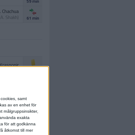
59 min
. Chachua
.
A. Shakh
)
61 min
 Krasnopir
62 min
I. Neves
 Krasnopir
)
71 min
s cookies, samt
kas av en enhet för
t målgruppsinsikter,
r använda exakta
ka för att godkänna
å åtkomst till mer
 Kyrychok