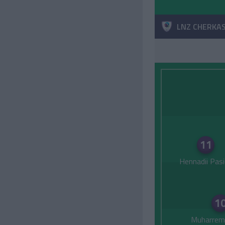
LNZ CHERKA
11
Hennadii Pasi
1
Muharrem 