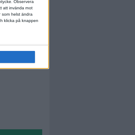
88 min
mtycke.
Observera
tt att invända mot
Polegenko
r som helst ändra
90+2
Bruninho
)
och klicka på knappen
min