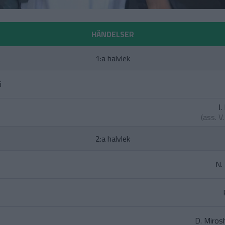
HÄNDELSER
1:a halvlek
i
I.
(ass.
V
2:a halvlek
N.
D. Miros