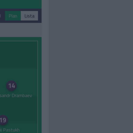
3
Plan
Lista
14
sandr Drambaev
19
ii Pastukh