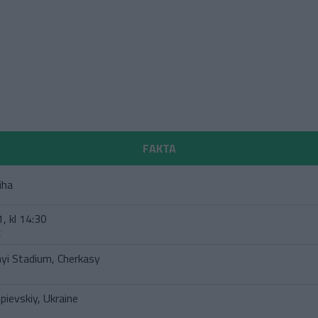
FAKTA
iha
, kl 14:30
t
nyi Stadium, Cherkasy
pievskiy, Ukraine