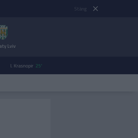
Stäng
aty Lviv
I. Krasnopir
25'