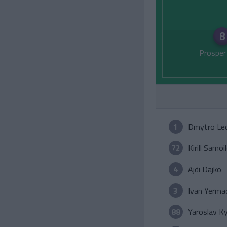
8
Prosper
1
Dmytro Led
72
Kirill Samoi
4
Ajdi Dajko
3
Ivan Yerma
88
Yaroslav Ky