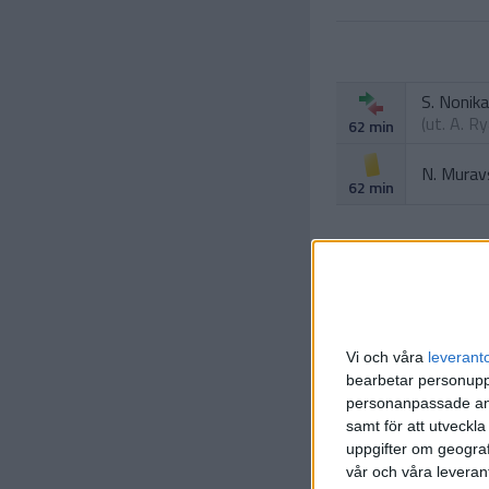
S. Nonika
(ut.
A. R
62 min
N. Murav
62 min
D. Kravc
Vi och våra
leverant
(ut.
Y. Pa
73 min
bearbetar personuppg
personanpassade ann
O. Gorin
samt för att utveckla
74 min
uppgifter om geograf
vår och våra leverant