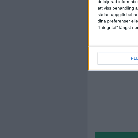
detaljerad informati
att viss behandling 
sådan uppgiftsbehand
dina preferenser elle
"Integritet" längst 
FL