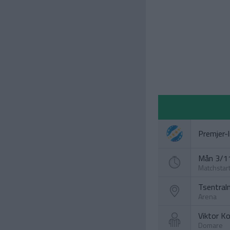
Premjer-l
Mån 3/11
Matchstar
Tsentral
Arena
Viktor Ko
Domare