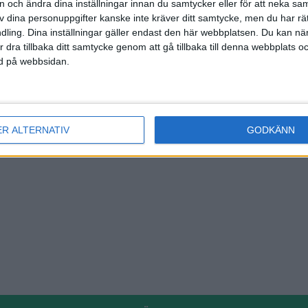
on och ändra dina inställningar innan du samtycker eller för att neka sa
av dina personuppgifter kanske inte kräver ditt samtycke, men du har rä
P. 
ling. Dina inställningar gäller endast den här webbplatsen. Du kan nä
(ut.
r dra tillbaka ditt samtycke genom att gå tillbaka till denna webbplats 
ned på webbsidan.
ER ALTERNATIV
GODKÄNN