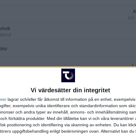
A
(ut
shvili
yabov
)
skyi
I.
(ut.
I.
Vi värdesätter din integritet
huk
orer
lagrar och/eller får åtkomst till information på en enhet, exempelvi
stukh
)
ifter, exempelvis unika identifierare och standardinformation som skic
onser och andra typer av innehåll, annons- och innehållsmätning sam
 och förbättra produkter.
Med din tillåtelse kan vi och våra leverantöre
isk positionering och identifiering via skanning av enheten. Du kan klic
örers uppgiftsbehandling enligt beskrivningen ovan. Alternativt kan du f
M.