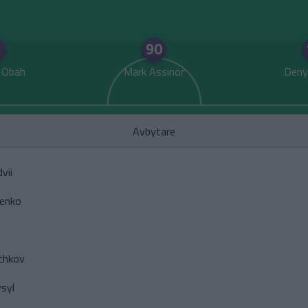
90
 Obah
Mark Assinor
Deny
Avbytare
vii
lenko
chkov
syl