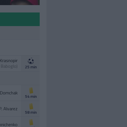
 Krasnopir
. Baboglo
)
25 min
 Domchak
54 min
P. Alvarez
58 min
hnichenko