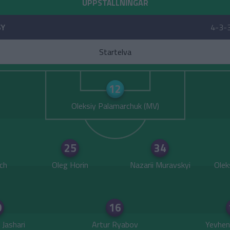
UPPSTÄLLNINGAR
SY
4-3-
Startelva
12
Oleksiy Palamarchuk
25
34
ch
Oleg Horin
Nazarii Muravskyi
Olek
0
16
Jashari
Artur Ryabov
Yevhen