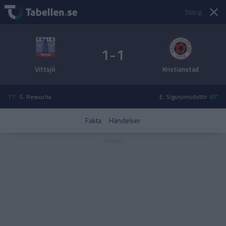
Stäng
1-1
Vittsjö
Kristianstad
17'
S. Rewucha
E. Sigurjonsdottir
87'
Fakta
Händelser