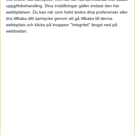
Fre 12/6, kl 19:00
uppgiftsbehandling. Dina inställningar gäller endast den här
Matchstart
webbplatsen. Du kan när som helst ändra dina preferenser eller
dra tillbaka ditt samtycke genom att gå tillbaka till denna
webbplats och klicka på knappen "Integritet" längst ned på
webbsidan.
HÄNDELSER
1:a halvlek
S. Rewucha