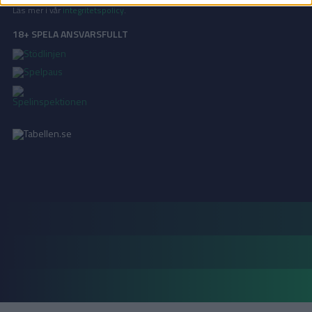
Läs mer i vår
integritetspolicy
.
18+ SPELA ANSVARSFULLT