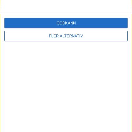
87 min
E. Hansson
(ut.
L. Boama
)
89 min
GODKÄNN
FLER ALTERNATIV