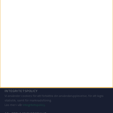
Damallsvenskan | Lör 13/6, kl 16:00
OM TABELLEN.SE
På Tabellen.se kan ni enkelt ta del av tabeller, resultat och skytteligor från
de största sporterna.
KONTAKT
Vill ni annonsera på Tabellen.se? Eller kanske ge förslag på förbättringar?
Oavsett orsak är ni alltid välkomna att
kontakta oss
!
INTEGRITETSPOLICY
Vi använder cookies för att förbättra din användarupplevelse, för att lagra
statistik, samt för marknadsföring.
Läs mer i vår
integritetspolicy
.