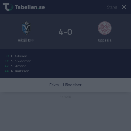
Stäng
4-0
Växjö DFF
Uppsala
8'
E. Nilsson
31'
S. Swedman
42'
S. Amano
44'
N. Karlsson
Fakta
Händelser