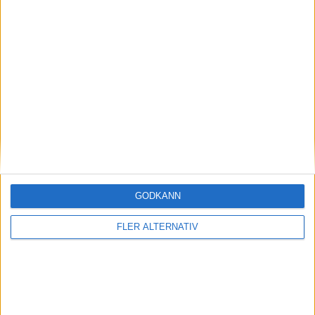
(ut.
A. Weldai
)
59 min
A. Broman
(ut.
N. Karlsson
)
61 min
E. Hammarback
(ut.
H. Raijas
)
61 min
E. Berbatovci
(ut.
T. Sanden
)
61 min
S. Swedman
70 min
A. Broman
74 min
GODKÄNN
E. Flakberg
(ut.
S. Fredgren
)
74 min
FLER ALTERNATIV
A. Olofsson
(ut.
L. Bang
)
80 min
T. Andersson
(ut.
M. Bodin
)
80 min
S. Brajkovic