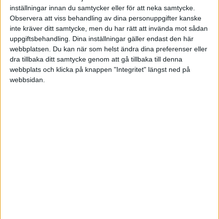
Damallsvenskan
inställningar innan du samtycker eller för att neka samtycke.
Observera att viss behandling av dina personuppgifter kanske
Lör 13/6, kl 16:00
inte kräver ditt samtycke, men du har rätt att invända mot sådan
Matchstart
uppgiftsbehandling. Dina inställningar gäller endast den här
webbplatsen. Du kan när som helst ändra dina preferenser eller
dra tillbaka ditt samtycke genom att gå tillbaka till denna
webbplats och klicka på knappen "Integritet" längst ned på
webbsidan.
HÄNDELSER
1:a halvlek