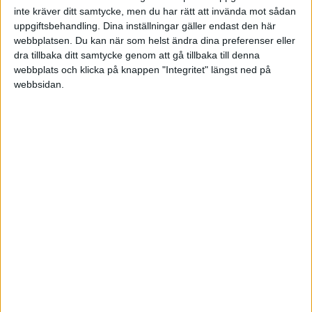
inte kräver ditt samtycke, men du har rätt att invända mot sådan
Lör 13/6, kl 12:30
uppgiftsbehandling. Dina inställningar gäller endast den här
Matchstart
webbplatsen. Du kan när som helst ändra dina preferenser eller
dra tillbaka ditt samtycke genom att gå tillbaka till denna
webbplats och klicka på knappen "Integritet" längst ned på
webbsidan.
HÄNDELSER
1:a halvlek