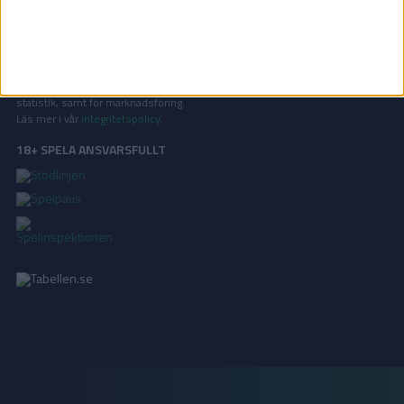
KONTAKT
Vill ni annonsera på Tabellen.se? Eller kanske ge förslag på förbättringar?
Oavsett orsak är ni alltid välkomna att
kontakta oss
!
INTEGRITETSPOLICY
Vi använder cookies för att förbättra din användarupplevelse, för att lagra
statistik, samt för marknadsföring.
Läs mer i vår
integritetspolicy
.
18+ SPELA ANSVARSFULLT