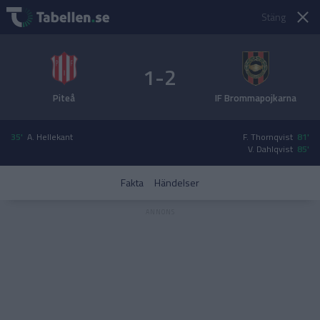
Stäng
1-2
Piteå
IF Brommapojkarna
35'
A. Hellekant
F. Thornqvist
81'
V. Dahlqvist
85'
Fakta
Händelser