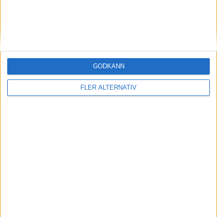
V. Dahlqvist
(ass.
W. Warulf
)
85 min
E. Moberg
(ut.
A. Hellekant
)
89 min
M. Endacott-Foster
(ut.
S. Sampson
)
89 min
GODKÄNN
A. Priks
(ut.
L. Lillback
)
90+4 min
FLER ALTERNATIV