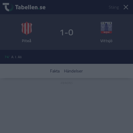
Stäng
1-0
Piteå
Vittsjö
74'
A. I. Ali
Fakta
Händelser