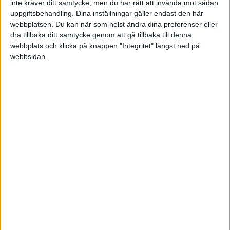
inte kräver ditt samtycke, men du har rätt att invända mot sådan
Sön 26/4, kl 14:00
Matchstart
uppgiftsbehandling. Dina inställningar gäller endast den här
webbplatsen. Du kan när som helst ändra dina preferenser eller
dra tillbaka ditt samtycke genom att gå tillbaka till denna
webbplats och klicka på knappen "Integritet" längst ned på
webbsidan.
HÄNDELSER
1:a halvlek
Inga händelser