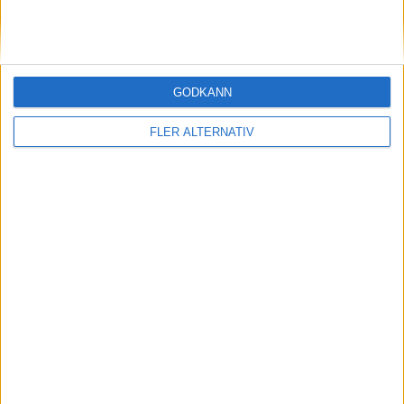
(ut.
M. Cagle
)
86 min
N. Rolfsson
(ut.
E. Klinga
)
86 min
S. Andersson
(ut.
S. Matsubara
)
GODKÄNN
90+1 min
FLER ALTERNATIV