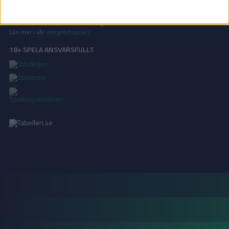
INTEGRITETSPOLICY
Vi använder cookies för att förbättra din användarupplevelse, för att lagra
statistik, samt för marknadsföring.
Läs mer i vår
integritetspolicy
.
18+ SPELA ANSVARSFULLT