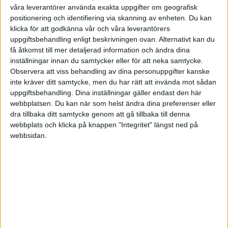
våra leverantörer använda exakta uppgifter om geografisk
positionering och identifiering via skanning av enheten. Du kan
HÄNDELSER
klicka för att godkänna vår och våra leverantörers
uppgiftsbehandling enligt beskrivningen ovan. Alternativt kan du
1:a halvlek
få åtkomst till mer detaljerad information och ändra dina
inställningar innan du samtycker eller för att neka samtycke.
K. Konate
Observera att viss behandling av dina personuppgifter kanske
(ass.
E. Baidoo
)
33 min
inte kräver ditt samtycke, men du har rätt att invända mot sådan
uppgiftsbehandling. Dina inställningar gäller endast den här
T. Trummer
35 min
webbplatsen. Du kan när som helst ändra dina preferenser eller
dra tillbaka ditt samtycke genom att gå tillbaka till denna
M. Rogers
webbplats och klicka på knappen "Integritet" längst ned på
(ut.
O. Watkins
)
35 min
webbsidan.
2:a halvlek
M. Cash
(ut.
G. Hemmings
)
46 min
M. K. Yeo
(ut.
K. Konate
)
46 min
M. K. Yeo
(ass.
K. Alajbegovic
)