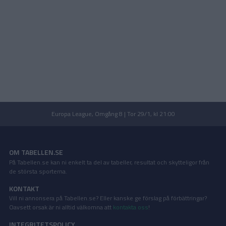
Europa League, Omgång 8 | Tor 29/1, kl 21:00
OM TABELLEN.SE
På Tabellen.se kan ni enkelt ta del av tabeller, resultat och skytteligor från
de största sporterna.
KONTAKT
Vill ni annonsera på Tabellen.se? Eller kanske ge förslag på förbättringar?
Oavsett orsak är ni alltid välkomna att
kontakta oss
!
INTEGRITETSPOLICY