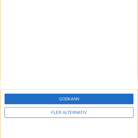
14
Pau Torres
Försvarare
22
Ian Maatsen
Försvarare
20
Jamaldeen Jimoh
Mittfältare
27
Morgan Rogers
Anfallare
51
Kadan Young
Anfallare
SALZBURG
4-2-3-1
Plan
Lista
Startelva
GODKÄNN
1
FLER ALTERNATIV
Alexander Schlager
37
23
44
13