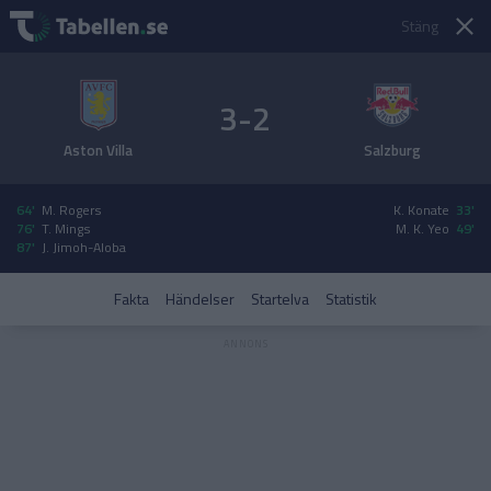
Stäng
3-2
Aston Villa
Salzburg
64'
M. Rogers
K. Konate
33'
76'
T. Mings
M. K. Yeo
49'
87'
J. Jimoh-Aloba
Fakta
Händelser
Startelva
Statistik