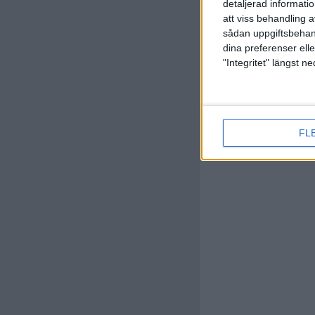
detaljerad informati
att viss behandling 
sådan uppgiftsbehand
dina preferenser elle
"Integritet" längst 
Bruno Du
(ass.
T. E
89 min
FL