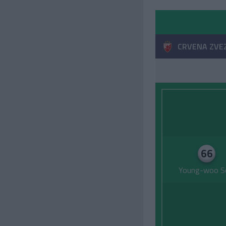
CRVENA ZVE
66
Young-woo S