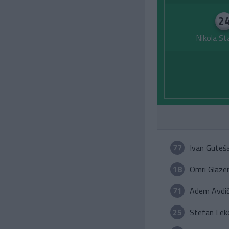
2
Nikola St
77
Ivan Guteš
18
Omri Glaze
71
Adem Avdi
25
Stefan Lek