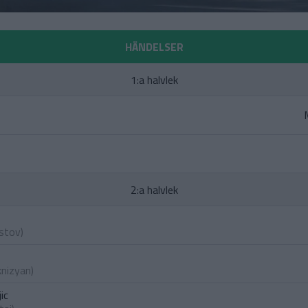
HÄNDELSER
1:a halvlek
2:a halvlek
ostov
)
knizyan
)
ic