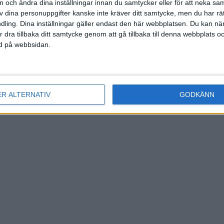
(u
on och ändra dina inställningar innan du samtycker eller för att neka sa
av dina personuppgifter kanske inte kräver ditt samtycke, men du har rä
ling. Dina inställningar gäller endast den här webbplatsen. Du kan nä
r dra tillbaka ditt samtycke genom att gå tillbaka till denna webbplats 
ned på webbsidan.
arte
lsnik
)
ER ALTERNATIV
GODKÄNN