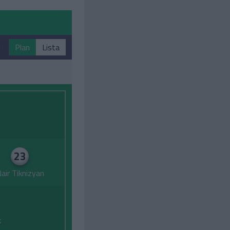
1
Plan
Lista
23
air Tiknizyan
k