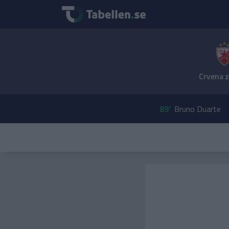
Crvena 
89'
Bruno Duarte