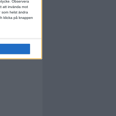
t.
Y. Lago
)
82 min
mtycke.
Observera
tt att invända mot
F. Lopez
r som helst ändra
88 min
och klicka på knappen