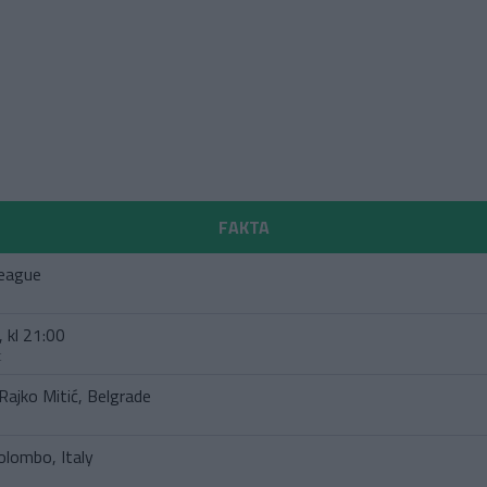
FAKTA
eague
 kl 21:00
t
Rajko Mitić, Belgrade
olombo, Italy