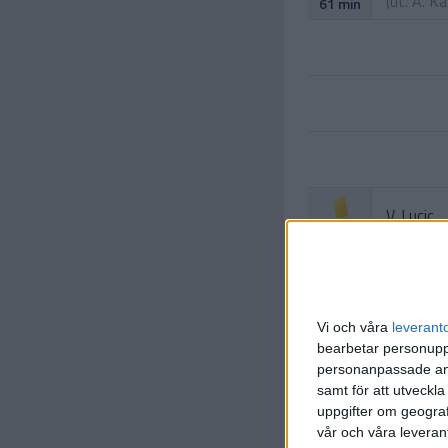
(ut.
A. Ka
61 min
V. Lucic
73 min
Bruno Du
(ut.
M. Ar
79 min
Milson
Vi och våra
leverant
(ut.
N. St
79 min
bearbetar personuppg
personanpassade ann
samt för att utveckla
uppgifter om geograf
vår och våra leverant