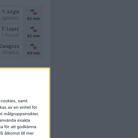
F. Jutgla
. Iglesias
)
62 min
F. Lopez
.
I. Aspas
)
62 min
 Zaragoza
. Alvarez
)
69 min
s cookies, samt
kas av en enhet för
t målgruppsinsikter,
 Mingueza
.
J. Rueda
)
r använda exakta
82 min
ka för att godkänna
M. Ristic
å åtkomst till mer