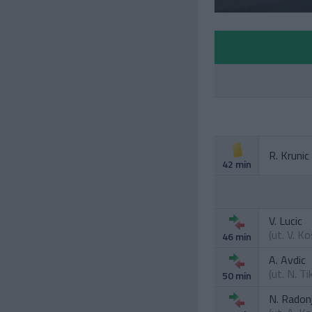
R. Krunic
42 min
V. Lucic
(ut.
V. K
46 min
A. Avdic
(ut.
N. Ti
50 min
N. Radonj