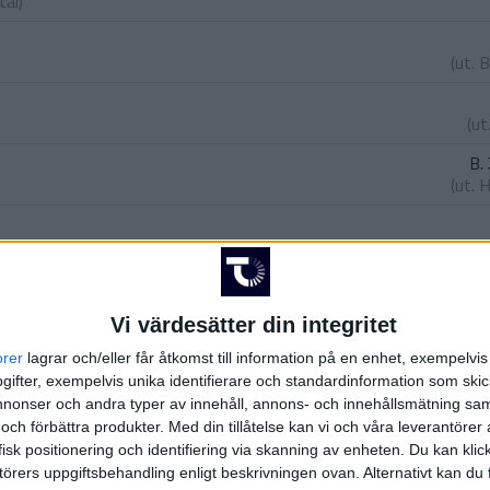
tai
)
(ut.
B
(ut
B.
(ut.
H
arte
nautovic
)
Vi värdesätter din integritet
orer
lagrar och/eller får åtkomst till information på en enhet, exempelvi
ankovic
)
ifter, exempelvis unika identifierare och standardinformation som skic
onser och andra typer av innehåll, annons- och innehållsmätning sam
O.
(ut
 och förbättra produkter.
Med din tillåtelse kan vi och våra leverantöre
isk positionering och identifiering via skanning av enheten. Du kan klic
örers uppgiftsbehandling enligt beskrivningen ovan. Alternativt kan du f