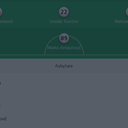
4
22
anković
Vasilije Kostov
Aleksa
89
Marko Arnautović
Avbytare
a
r
ć
ović