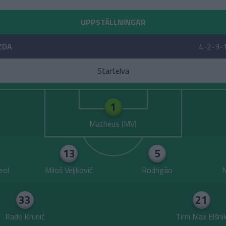
UPPSTÄLLNINGAR
ZDA
4-2-3-
Startelva
1
Matheus
13
5
eol
Miloš Veljković
Rodrigão
N
33
21
Rade Krunić
Timi Max Elšni