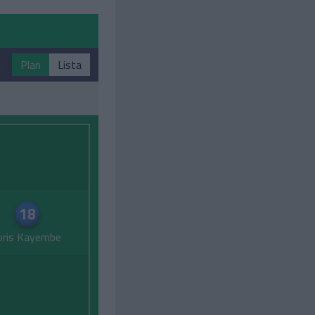
1
Plan
Lista
18
oris Kayembe