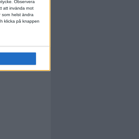
.
B. Varga
)
85 min
mtycke.
Observera
tt att invända mot
B. Otvos
r som helst ändra
.
N. Keita
)
85 min
och klicka på knappen