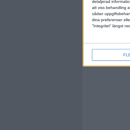
detaljerad informati
att viss behandling 
sådan uppgiftsbehand
dina preferenser elle
"Integritet" längst 
Y. Sor
(ut.
J. K
86 min
FL