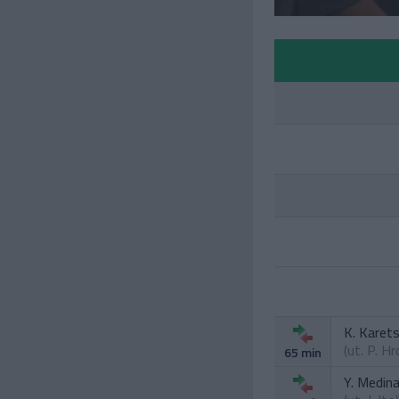
K. Karet
(ut.
P. H
65 min
Y. Medin