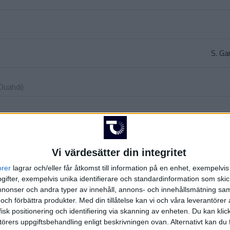
S. G
 Ouahdi
)
euckers
)
G. Ka
(
Vi värdesätter din integritet
orer
lagrar och/eller får åtkomst till information på en enhet, exempelvi
(ut.
ifter, exempelvis unika identifierare och standardinformation som skic
onser och andra typer av innehåll, annons- och innehållsmätning sam
 och förbättra produkter.
Med din tillåtelse kan vi och våra leverantöre
isk positionering och identifiering via skanning av enheten. Du kan klic
K. Zac
örers uppgiftsbehandling enligt beskrivningen ovan. Alternativt kan du f