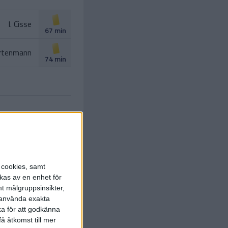
I. Cisse
67 min
artenmann
74 min
nichowsky
ut.
J. Levi
)
79 min
Dele
s cookies, samt
L. Joseph
)
79 min
kas av en enhet för
t målgruppsinsikter,
B. Varga
r använda exakta
82 min
ka för att godkänna
hariassen
å åtkomst till mer