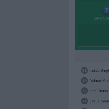
7
Jarne St
28
Lucca Bru
19
Yaimar Med
27
Ken Nkuba
44
Josue Nde