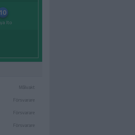
10
ya Ito
Målvakt
Försvarare
Försvarare
Försvarare