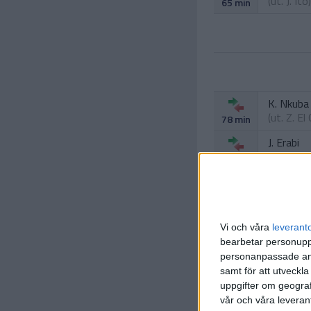
(ut.
J. Ito
)
65 min
K. Nkuba
(ut.
Z. El
78 min
J. Erabi
(ut.
J. St
78 min
Vi och våra
leverant
bearbetar personuppg
personanpassade ann
samt för att utveckla
uppgifter om geograf
vår och våra leverant