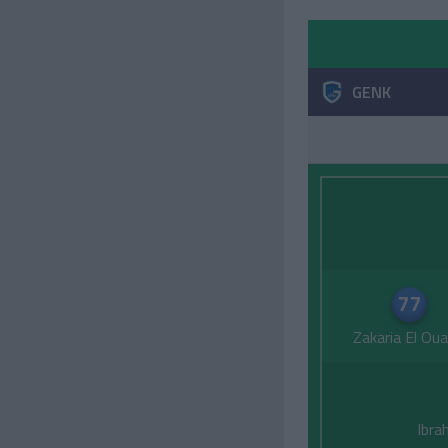
GENK
77
Zakaria El Oua
Ibra