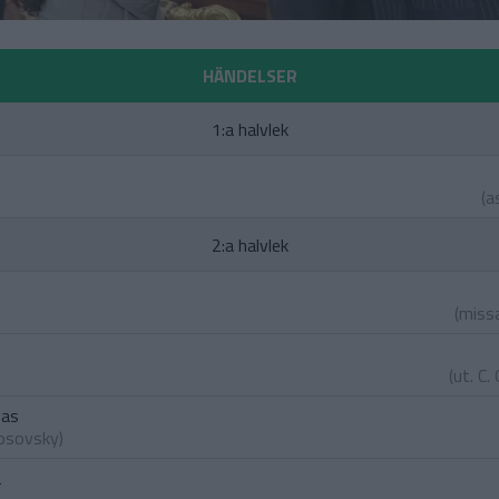
HÄNDELSER
1:a halvlek
(a
2:a halvlek
(miss
(ut.
C.
sas
rosovsky
)
a