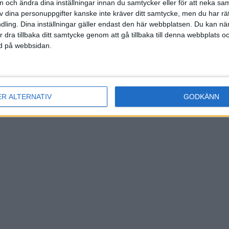
(ut
on och ändra dina inställningar innan du samtycker eller för att neka sa
av dina personuppgifter kanske inte kräver ditt samtycke, men du har rä
ling. Dina inställningar gäller endast den här webbplatsen. Du kan nä
(ut
r dra tillbaka ditt samtycke genom att gå tillbaka till denna webbplats 
ned på webbsidan.
ayembe
)
ER ALTERNATIV
GODKÄNN