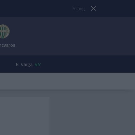
Stäng
ncvaros
B. Varga
44'