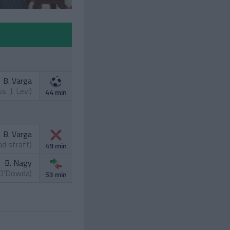
B. Varga
ss.
J. Levi
)
44 min
B. Varga
ad straff)
49 min
B. Nagy
 O'Dowda
)
53 min