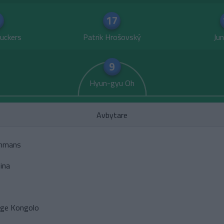
17
euckers
Patrik Hrošovský
Jun
9
Hyun-gyu Oh
Avbytare
ghmans
ina
nge Kongolo