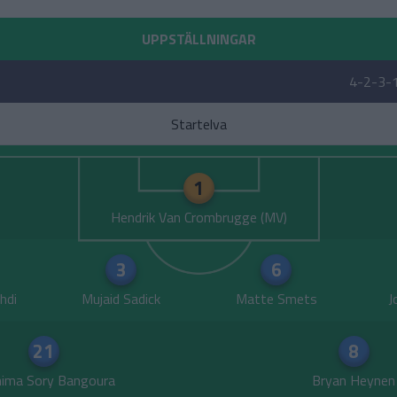
UPPSTÄLLNINGAR
4-2-3-
Startelva
1
Hendrik Van Crombrugge
3
6
hdi
Mujaid Sadick
Matte Smets
J
21
8
hima Sory Bangoura
Bryan Heynen