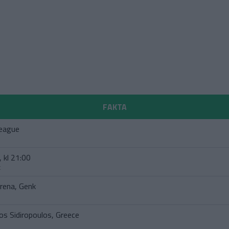
FAKTA
eague
 kl 21:00
t
rena, Genk
os Sidiropoulos, Greece