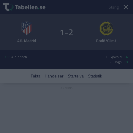
Stäng
1-2
Atl. Madrid
Bodö/Glimt
15'
A. Sorloth
F. Sjovold
34'
K. Hogh
59'
Fakta
Händelser
Startelva
Statistik