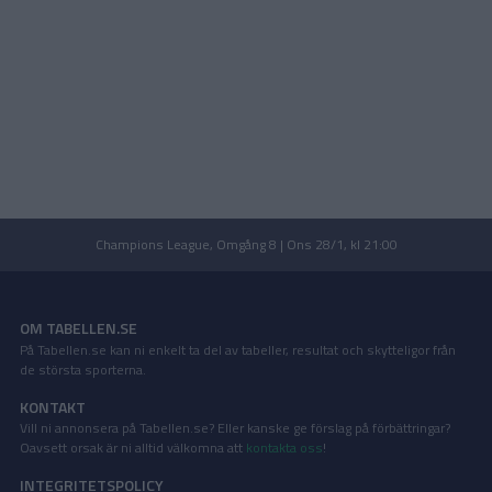
Champions League, Omgång 8 | Ons 28/1, kl 21:00
OM TABELLEN.SE
På Tabellen.se kan ni enkelt ta del av tabeller, resultat och skytteligor från
de största sporterna.
KONTAKT
Vill ni annonsera på Tabellen.se? Eller kanske ge förslag på förbättringar?
Oavsett orsak är ni alltid välkomna att
kontakta oss
!
INTEGRITETSPOLICY