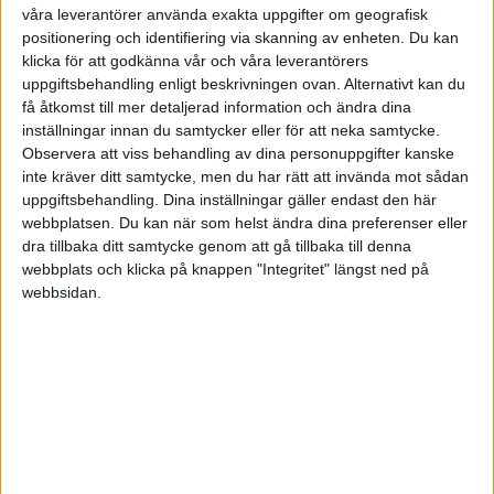
våra leverantörer använda exakta uppgifter om geografisk
HÄNDELSER
positionering och identifiering via skanning av enheten. Du kan
klicka för att godkänna vår och våra leverantörers
1:a halvlek
uppgiftsbehandling enligt beskrivningen ovan. Alternativt kan du
få åtkomst till mer detaljerad information och ändra dina
A. Sorloth
inställningar innan du samtycker eller för att neka samtycke.
(ass.
D. Hancko
)
15 min
Observera att viss behandling av dina personuppgifter kanske
inte kräver ditt samtycke, men du har rätt att invända mot sådan
F. Sjovold
(ass.
F. Bjorkan
)
uppgiftsbehandling. Dina inställningar gäller endast den här
34 min
webbplatsen. Du kan när som helst ändra dina preferenser eller
2:a halvlek
dra tillbaka ditt samtycke genom att gå tillbaka till denna
webbplats och klicka på knappen "Integritet" längst ned på
M. Ruggeri
webbsidan.
(ut.
J. M. Gimenez
)
57 min
T. Almada
(ut.
A. Baena
)
57 min
K. Hogh
59 min
M. Llorente
63 min