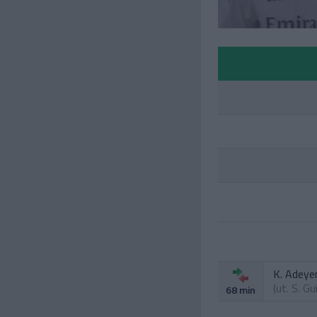
K. Adeye
(ut.
S. Gu
68 min