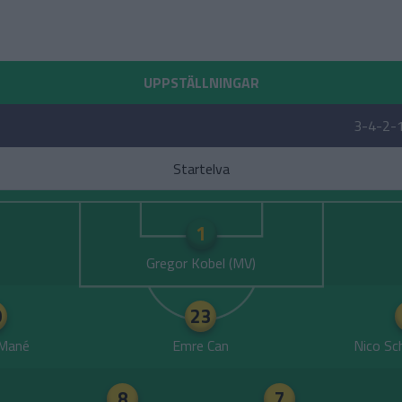
UPPSTÄLLNINGAR
3-4-2-
Startelva
1
Gregor Kobel
9
23
 Mané
Emre Can
Nico Sc
8
7