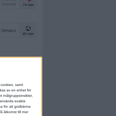
. Zielinski
)
74 min
. Dimarco
81 min
A. Diouf
khitaryan
)
88 min
s cookies, samt
. Bastoni
t.
P. Sucic
)
kas av en enhet för
88 min
t målgruppsinsikter,
. Martinez
r använda exakta
. Thuram
)
88 min
ka för att godkänna
å åtkomst till mer