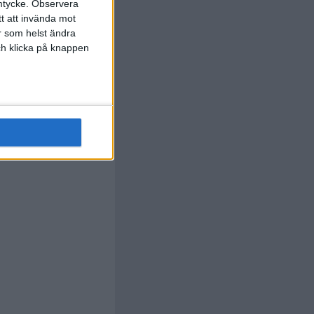
mtycke.
Observera
tt att invända mot
r som helst ändra
F. Acerbi
och klicka på knappen
90+1
min
A. Diouf
90+4
 Frattesi
)
min