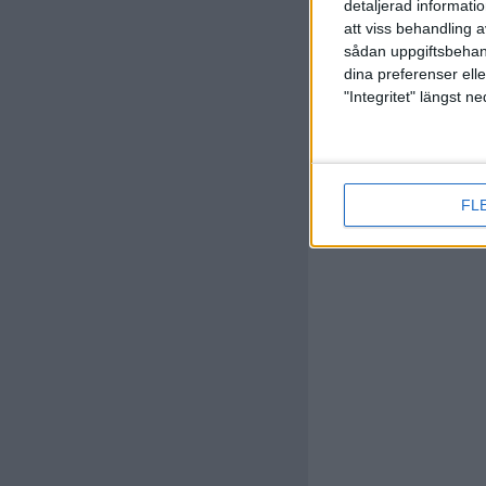
detaljerad informati
(ut.
F. M
89 min
att viss behandling 
sådan uppgiftsbehand
dina preferenser elle
"Integritet" längst 
FL