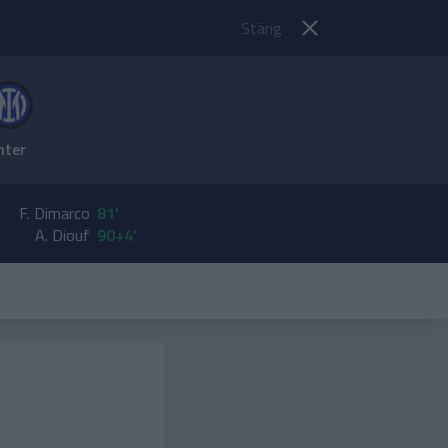
Stäng
nter
F. Dimarco
81'
A. Diouf
90+4'