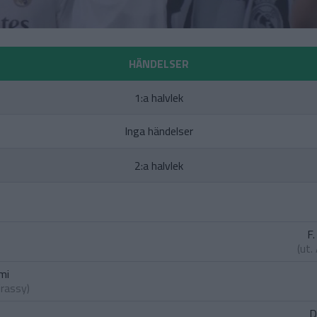
HÄNDELSER
1:a halvlek
Inga händelser
2:a halvlek
F.
(ut.
mi
irassy
)
D