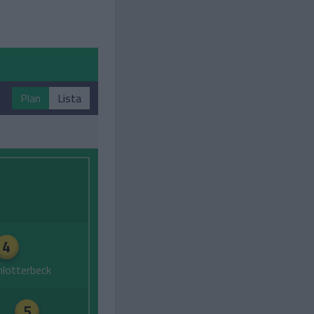
1
Plan
Lista
4
hlotterbeck
5