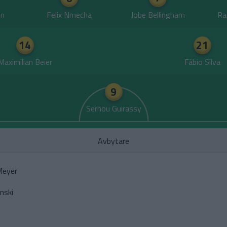
on
Felix Nmecha
Jobe Bellingham
Ra
14
21
Maximilian Beier
Fábio Silva
9
Serhou Guirassy
Avbytare
Meyer
inski