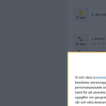
R. Benseb
75 min
J. Brandt
(ut.
R. Be
81 min
C. Chuk
(ut.
F. Sil
81 min
Vi och våra
leverant
bearbetar personuppg
personanpassade ann
samt för att utveckla
uppgifter om geograf
vår och våra leverant
Y. Couto