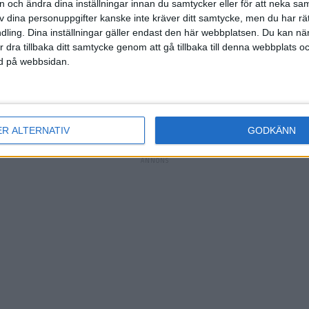
on och ändra dina inställningar innan du samtycker eller för att neka sa
ane
)
av dina personuppgifter kanske inte kräver ditt samtycke, men du har rä
ling. Dina inställningar gäller endast den här webbplatsen. Du kan nä
r dra tillbaka ditt samtycke genom att gå tillbaka till denna webbplats 
ned på webbsidan.
(ass.
D.
ER ALTERNATIV
GODKÄNN