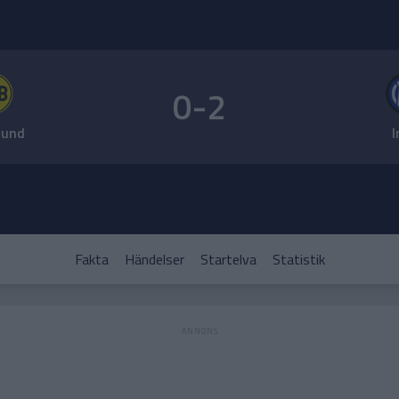
0-2
mund
I
Fakta
Händelser
Startelva
Statistik