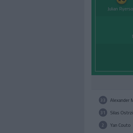
Julian Ryers
33
Alexander 
31
Silas Ostrz
2
Yan Couto