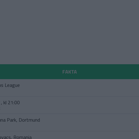
FAKTA
ns League
, kl 21:00
t
duna Park, Dortmund
ovacs, Romania