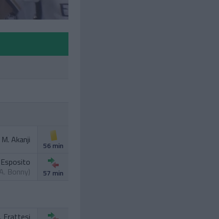
M. Akanji
56 min
 Esposito
A. Bonny
)
57 min
. Frattesi