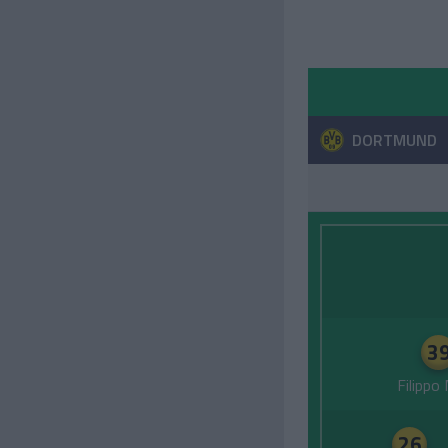
DORTMUND
3
Filippo
26