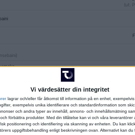
(ut.
P
aini
F
nsebaini
)
wuemeka
va
)
(ut.
H. M
Vi värdesätter din integritet
orer
lagrar och/eller får åtkomst till information på en enhet, exempelvi
A
(u
ifter, exempelvis unika identifierare och standardinformation som skic
onser och andra typer av innehåll, annons- och innehållsmätning sam
L
 och förbättra produkter.
Med din tillåtelse kan vi och våra leverantöre
(ut.
M
isk positionering och identifiering via skanning av enheten. Du kan klic
örers uppgiftsbehandling enligt beskrivningen ovan. Alternativt kan du f