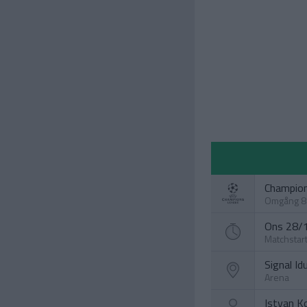
Champio
Omgång 8
Ons 28/1
Matchstar
Signal I
Arena
Istvan K