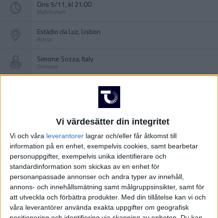
Ons 5/11, kl 21:00
Matchstart
Estádio da Luz, Lisbon
Arena
Simone Sozza, Italy
Domare
Vi värdesätter din integritet
Vi och våra
leverantorer
lagrar och/eller får åtkomst till
information på en enhet, exempelvis cookies, samt bearbetar
personuppgifter, exempelvis unika identifierare och
standardinformation som skickas av en enhet för
personanpassade annonser och andra typer av innehåll,
annons- och innehållsmätning samt målgruppsinsikter, samt för
att utveckla och förbättra produkter.
Med din tillåtelse kan vi och
våra leverantörer använda exakta uppgifter om geografisk
positionering och identifiering via skanning av enheten. Du kan