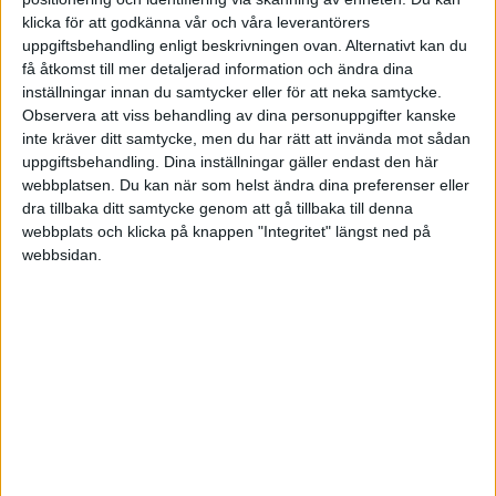
HÄNDELSER
klicka för att godkänna vår och våra leverantörers
uppgiftsbehandling enligt beskrivningen ovan. Alternativt kan du
1:a halvlek
få åtkomst till mer detaljerad information och ändra dina
inställningar innan du samtycker eller för att neka samtycke.
Observera att viss behandling av dina personuppgifter kanske
I. Maza
41 min
inte kräver ditt samtycke, men du har rätt att invända mot sådan
uppgiftsbehandling. Dina inställningar gäller endast den här
2:a halvlek
webbplatsen. Du kan när som helst ändra dina preferenser eller
dra tillbaka ditt samtycke genom att gå tillbaka till denna
E. Tapsoba
webbplats och klicka på knappen "Integritet" längst ned på
55 min
webbsidan.
P. Schick
(ut.
C. M. Kofane
)
57 min
M. Tillman
(ut.
C. Echeverri
)
57 min
D. Lukebakio
62 min
P. Schick
65 min
A. Schjelderup