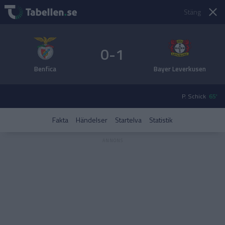
Stäng
0-1
Benfica
Bayer Leverkusen
P. Schick
65'
Fakta
Händelser
Startelva
Statistik