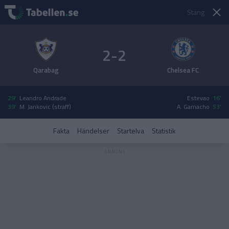
Stäng
2-2
Qarabag
Chelsea FC
29'
Leandro Andrade
Estevao
16'
39'
M. Jankovic (straff)
A. Garnacho
53'
Fakta
Händelser
Startelva
Statistik