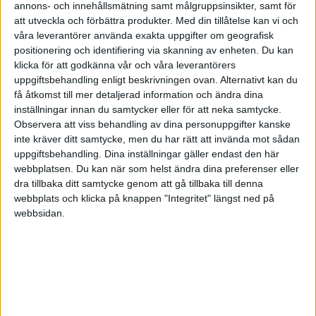
annons- och innehållsmätning samt målgruppsinsikter, samt för
HÄNDELSER
att utveckla och förbättra produkter.
Med din tillåtelse kan vi och
våra leverantörer använda exakta uppgifter om geografisk
positionering och identifiering via skanning av enheten. Du kan
1:a halvlek
klicka för att godkänna vår och våra leverantörers
uppgiftsbehandling enligt beskrivningen ovan. Alternativt kan du
M. Caicedo
(ut.
R. Lavia
)
få åtkomst till mer detaljerad information och ändra dina
8 min
inställningar innan du samtycker eller för att neka samtycke.
Estevao
Observera att viss behandling av dina personuppgifter kanske
(ass.
Andrey Santos
)
16 min
inte kräver ditt samtycke, men du har rätt att invända mot sådan
Leandro Andrade
uppgiftsbehandling. Dina inställningar gäller endast den här
(ass.
C. Duran
)
29 min
webbplatsen. Du kan när som helst ändra dina preferenser eller
dra tillbaka ditt samtycke genom att gå tillbaka till denna
E. Addai
(ut.
Kady Borges
)
webbplats och klicka på knappen "Integritet" längst ned på
31 min
webbsidan.
M. Jankovic
(straff)
39 min
Andrey Santos
44 min
2:a halvlek