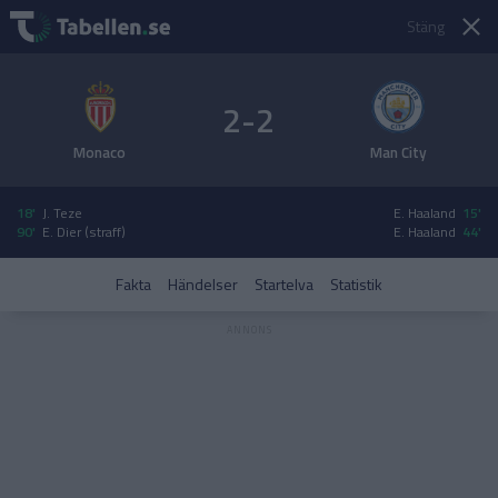
Stäng
2-2
Monaco
Man City
18'
J. Teze
E. Haaland
15'
90'
E. Dier (straff)
E. Haaland
44'
Fakta
Händelser
Startelva
Statistik