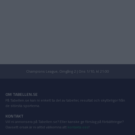
Champions League, Omgång 2 | Ons 1/10, kl 21:00
OM TABELLEN.SE
På Tabellen.se kan ni enkelt ta del av tabeller, resultat och skytteligor från
de största sporterna.
KONTAKT
Vill ni annonsera på Tabellen.se? Eller kanske ge förslag på förbättringar?
Oavsett orsak är ni alltid välkomna att
kontakta oss
!