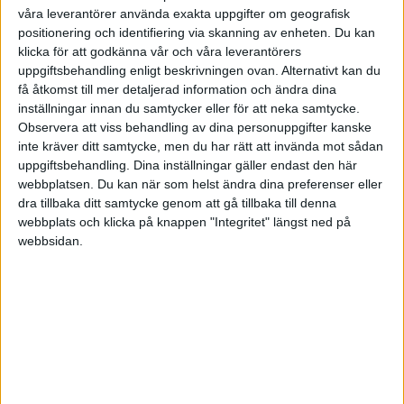
våra leverantörer använda exakta uppgifter om geografisk
HÄNDELSER
positionering och identifiering via skanning av enheten. Du kan
klicka för att godkänna vår och våra leverantörers
1:a halvlek
uppgiftsbehandling enligt beskrivningen ovan. Alternativt kan du
få åtkomst till mer detaljerad information och ändra dina
E. Haaland
inställningar innan du samtycker eller för att neka samtycke.
(ass.
J. Gvardiol
)
15 min
Observera att viss behandling av dina personuppgifter kanske
inte kräver ditt samtycke, men du har rätt att invända mot sådan
J. Teze
(ass.
K. Diatta
)
uppgiftsbehandling. Dina inställningar gäller endast den här
18 min
webbplatsen. Du kan när som helst ändra dina preferenser eller
K. Ouattara
dra tillbaka ditt samtycke genom att gå tillbaka till denna
(ut.
Vanderson
)
22 min
webbplats och klicka på knappen "Integritet" längst ned på
webbsidan.
G. Donnarumma
39 min
E. Haaland
(ass.
N. O'Reilly
)
44 min
2:a halvlek
Rodri
57 min