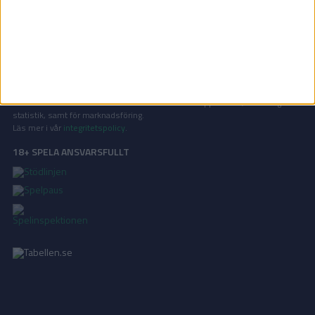
På Tabellen.se kan ni enkelt ta del av tabeller, resultat och skytteligor från
de största sporterna.
KONTAKT
Vill ni annonsera på Tabellen.se? Eller kanske ge förslag på förbättringar?
Oavsett orsak är ni alltid välkomna att
kontakta oss
!
INTEGRITETSPOLICY
Vi använder cookies för att förbättra din användarupplevelse, för att lagra
statistik, samt för marknadsföring.
Läs mer i vår
integritetspolicy
.
18+ SPELA ANSVARSFULLT