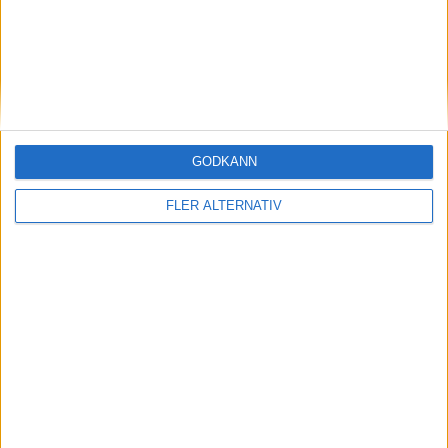
J. Walker
(ut.
A. Dallas
)
73 min
J. Bridge
(ut.
S. Austin
)
83 min
J. Pritchard
(ut.
J. Burger
)
88 min
H. Gilmour
GODKÄNN
(ass.
J. Pritchard
)
90 min
FLER ALTERNATIV
K. Gordon
90+6 min