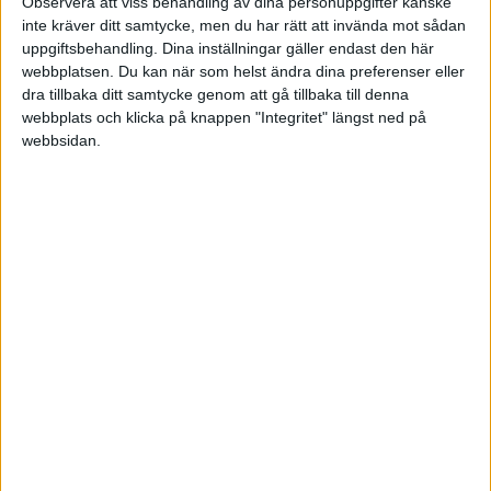
Observera att viss behandling av dina personuppgifter kanske
Tis 27/1, kl 20:45
inte kräver ditt samtycke, men du har rätt att invända mot sådan
Matchstart
uppgiftsbehandling. Dina inställningar gäller endast den här
webbplatsen. Du kan när som helst ändra dina preferenser eller
dra tillbaka ditt samtycke genom att gå tillbaka till denna
webbplats och klicka på knappen "Integritet" längst ned på
webbsidan.
HÄNDELSER
1:a halvlek