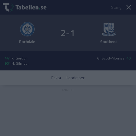
Stäng
2-1
Rochdale
Southend
44'
K. Gordon
G. Scott-Morriss
40'
90'
H. Gilmour
Fakta
Händelser