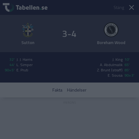
Stäng
3-4
Sutton
Boreham Wood
32'
J. J. Harris
J. King
10'
44'
L. Simper
A. Abdulmalik
65'
90+5'
E. Pruti
Z. Brunt (straff)
85'
E. Sousa
90+3'
Fakta
Händelser