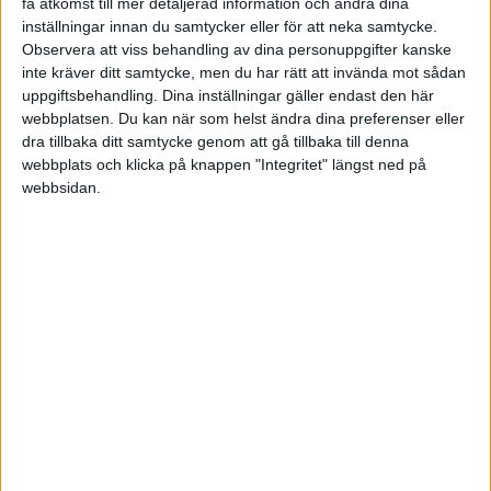
få åtkomst till mer detaljerad information och ändra dina
National League
inställningar innan du samtycker eller för att neka samtycke.
Observera att viss behandling av dina personuppgifter kanske
Ons 3/9, kl 20:45
inte kräver ditt samtycke, men du har rätt att invända mot sådan
Matchstart
uppgiftsbehandling. Dina inställningar gäller endast den här
webbplatsen. Du kan när som helst ändra dina preferenser eller
dra tillbaka ditt samtycke genom att gå tillbaka till denna
webbplats och klicka på knappen "Integritet" längst ned på
webbsidan.
HÄNDELSER
1:a halvlek