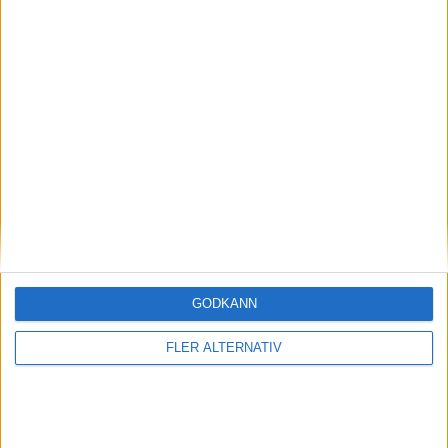
(ass.
C. Coxe
)
65 min
D. Ogbonna
(ut.
B. Njoku
)
72 min
C. Reynolds
75 min
E. Pruti
77 min
L. Richardson
(ut.
A. Abdulmalik
)
83 min
Z. Brunt
(straff)
85 min
J. White
(ut.
J. Taylor
)
GODKÄNN
87 min
C. Coxe
FLER ALTERNATIV
90+1 min
E. Sousa
(ass.
L. Richardson
)
90+3 min
J. Newton