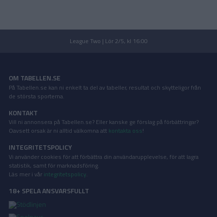
League Two | Lör 2/5, kl 16:00
OM TABELLEN.SE
På Tabellen.se kan ni enkelt ta del av tabeller, resultat och skytteligor från
de största sporterna.
KONTAKT
Vill ni annonsera på Tabellen.se? Eller kanske ge förslag på förbättringar?
Oavsett orsak är ni alltid välkomna att
kontakta oss
!
INTEGRITETSPOLICY
Vi använder cookies för att förbättra din användarupplevelse, för att lagra
statistik, samt för marknadsföring.
Läs mer i vår
integritetspolicy
.
18+ SPELA ANSVARSFULLT