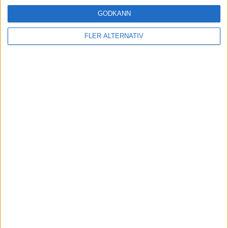
23
6
26
GODKÄNN
Mamadou Jobe
Kell Watts
James Gibbons
FLER ALTERNATIV
2
17
4
15
Liam Bennett
Pelly Ruddock
Dominic Ball
Adam Mayor
Mpanzu
14
11
Ben Knight
Sullay Kaikai
9
Louis Appéré
Avbytare
25
Ben Hughes
Målvakt
5
Michael Morrison
Försvarare