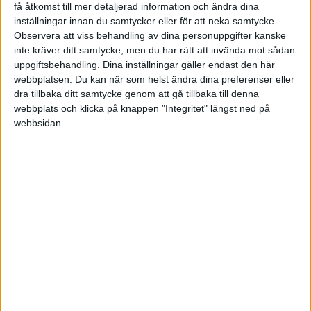
få åtkomst till mer detaljerad information och ändra dina
(missad straff)
25 min
inställningar innan du samtycker eller för att neka samtycke.
Observera att viss behandling av dina personuppgifter kanske
S. Kaikai
32 min
inte kräver ditt samtycke, men du har rätt att invända mot sådan
uppgiftsbehandling. Dina inställningar gäller endast den här
2:a halvlek
webbplatsen. Du kan när som helst ändra dina preferenser eller
dra tillbaka ditt samtycke genom att gå tillbaka till denna
E. Nevitt
webbplats och klicka på knappen "Integritet" längst ned på
(ut.
L. Appere
)
46 min
webbsidan.
J. Gibbons
53 min
S. Dancey
53 min
L. Moore
(ut.
C. Thomas
)
62 min
J. Brophy
(ut.
S. Kaikai
)
74 min
A. Pond
(ut.
S. Dancey
)
79 min
S. Tracey