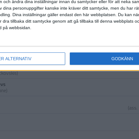
on och ändra dina inställningar innan du samtycker eller för att neka sa
(u
av dina personuppgifter kanske inte kräver ditt samtycke, men du har rä
vics
ling. Dina inställningar gäller endast den här webbplatsen. Du kan nä
rslavans
)
r dra tillbaka ditt samtycke genom att gå tillbaka till denna webbplats 
ned på webbsidan.
M.
(ut.
A
(ut.
ER ALTERNATIV
GODKÄNN
a
tkovskis
)
evs
pne
)
(ass.