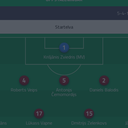
5-4-
Startelva
1
Krišjānis Zviedris
4
5
2
Roberts Veips
Antonijs
Daniels Balodis
Černomordijs
17
15
vāns
Lūkass Vapne
Dmitrijs Zelenkovs
J