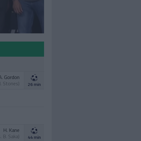
A. Gordon
J. Stones
)
26 min
H. Kane
s.
B. Saka
)
44 min