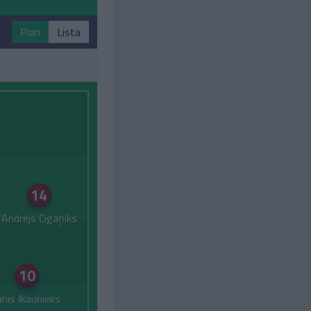
1
Plan
Lista
14
Andrejs Cigaņiks
10
ānis Ikaunieks