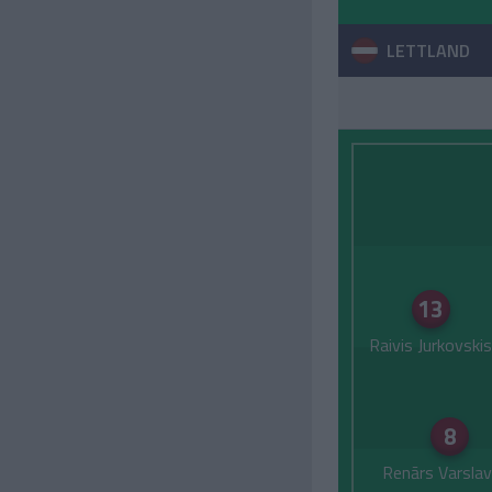
LETTLAND
13
Raivis Jurkovskis
8
Renārs Varsla