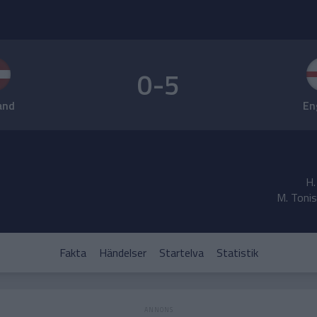
0-5
and
En
H.
M. Tonis
Fakta
Händelser
Startelva
Statistik