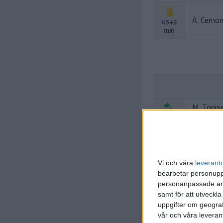
A. Cerno
45+3
min
M. Tonis
(ut.
R. Ju
46 min
Vi och våra
leverant
bearbetar personuppg
personanpassade ann
samt för att utveckla
uppgifter om geograf
vår och våra leverant