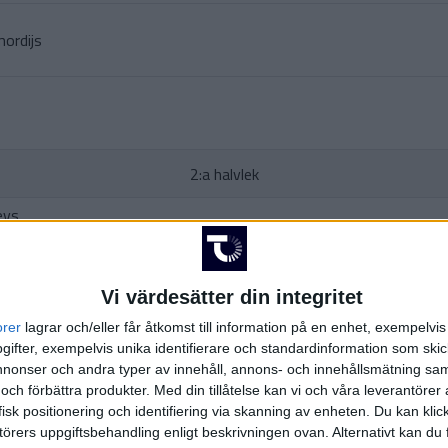
mordijs
2:a halvlek
evs
rkovskis
)
M.
Vi värdesätter din integritet
orer
lagrar och/eller får åtkomst till information på en enhet, exempelvi
(ut.
M
ifter, exempelvis unika identifierare och standardinformation som skic
onser och andra typer av innehåll, annons- och innehållsmätning sam
 och förbättra produkter.
Med din tillåtelse kan vi och våra leverantöre
(u
isk positionering och identifiering via skanning av enheten. Du kan klic
örers uppgiftsbehandling enligt beskrivningen ovan. Alternativt kan du f
J. 