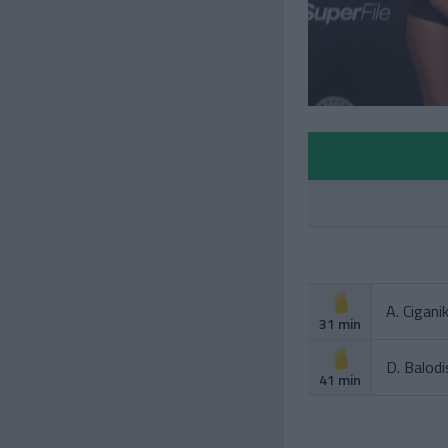
A. Cigani
31 min
D. Balodi
41 min