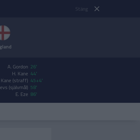
Stäng
gland
A. Gordon
26'
H. Kane
44'
 Kane (straff)
45+4'
evs (självmål)
58'
E. Eze
86'