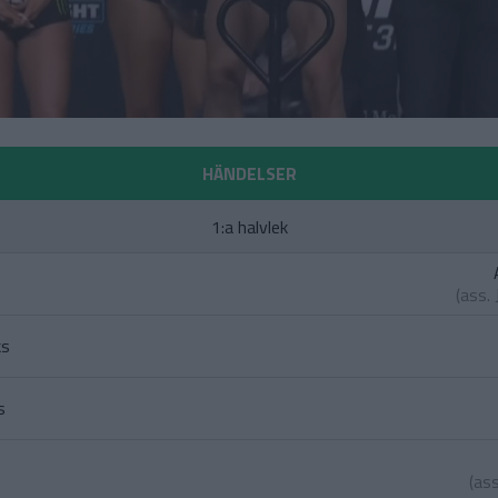
HÄNDELSER
1:a halvlek
(ass.
ks
s
(as