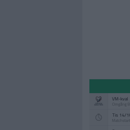
VM-kval
Omgång 8
Tis 14/10
Matchstar