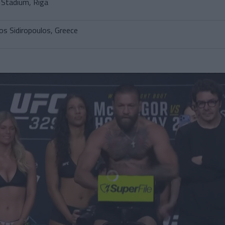
Stadium, Riga
os Sidiropoulos, Greece