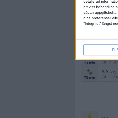
detaljerad informati
att viss behandling 
E. Daske
sådan uppgiftsbehand
(ut.
R. Va
66 min
dina preferenser elle
"Integritet" längst 
FL
M. Regz
(ut.
V. Gu
73 min
A. Savelj
(ut.
L. Va
73 min