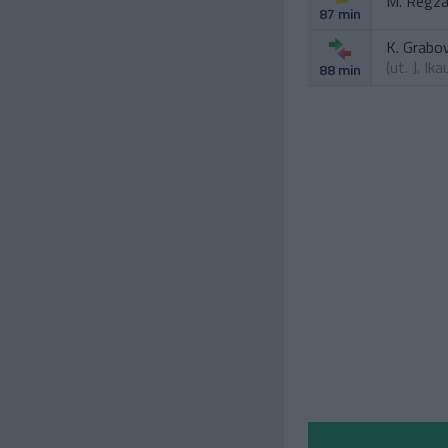
M. Regz
87 min
K. Grabo
(ut.
J. Ik
88 min