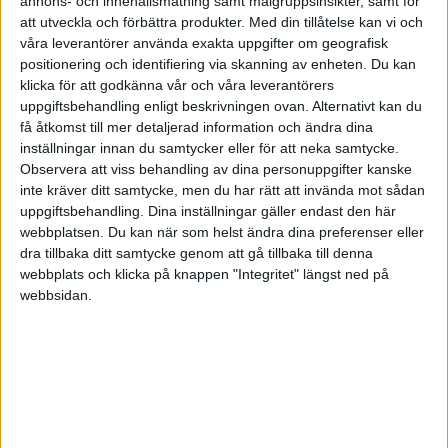
annons- och innehållsmätning samt målgruppsinsikter, samt för
att utveckla och förbättra produkter.
Med din tillåtelse kan vi och
våra leverantörer använda exakta uppgifter om geografisk
HÄNDELSER
positionering och identifiering via skanning av enheten. Du kan
klicka för att godkänna vår och våra leverantörers
uppgiftsbehandling enligt beskrivningen ovan. Alternativt kan du
1:a halvlek
få åtkomst till mer detaljerad information och ändra dina
inställningar innan du samtycker eller för att neka samtycke.
J. Hofer
Observera att viss behandling av dina personuppgifter kanske
1 min
inte kräver ditt samtycke, men du har rätt att invända mot sådan
G. Kenzhebek
uppgiftsbehandling. Dina inställningar gäller endast den här
(ass.
I. Kuat
)
26 min
webbplatsen. Du kan när som helst ändra dina preferenser eller
B. Zaynutdinov
dra tillbaka ditt samtycke genom att gå tillbaka till denna
(ass.
G. Kenzhebek
)
28 min
webbplats och klicka på knappen "Integritet" längst ned på
webbsidan.
M. Samorodov
31 min
B. Zaynutdinov
41 min
2:a halvlek