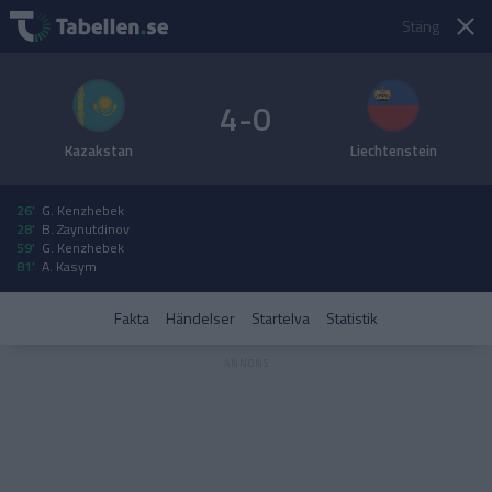
Stäng
4-0
Kazakstan
Liechtenstein
26'
G. Kenzhebek
28'
B. Zaynutdinov
59'
G. Kenzhebek
81'
A. Kasym
Fakta
Händelser
Startelva
Statistik