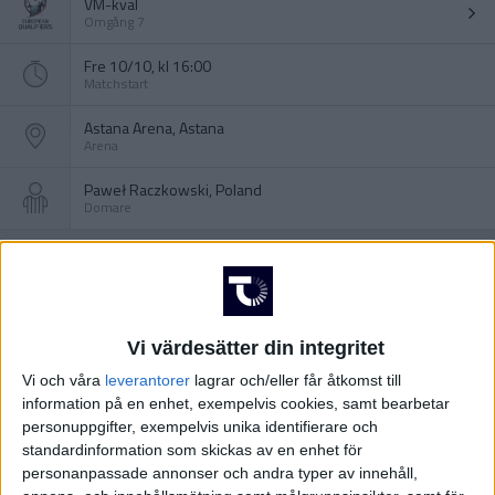
VM-kval
Omgång 7
Fre 10/10, kl 16:00
Matchstart
Astana Arena, Astana
Arena
Paweł Raczkowski, Poland
Domare
Vi värdesätter din integritet
Vi och våra
leverantorer
lagrar och/eller får åtkomst till
information på en enhet, exempelvis cookies, samt bearbetar
personuppgifter, exempelvis unika identifierare och
standardinformation som skickas av en enhet för
personanpassade annonser och andra typer av innehåll,