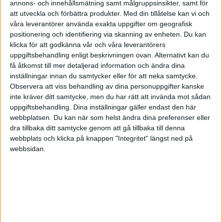
annons- och innehållsmätning samt målgruppsinsikter, samt för
HÄNDELSER
att utveckla och förbättra produkter.
Med din tillåtelse kan vi och
våra leverantörer använda exakta uppgifter om geografisk
positionering och identifiering via skanning av enheten. Du kan
1:a halvlek
klicka för att godkänna vår och våra leverantörers
uppgiftsbehandling enligt beskrivningen ovan. Alternativt kan du
A. Dolznikov
få åtkomst till mer detaljerad information och ändra dina
14 min
inställningar innan du samtycker eller för att neka samtycke.
P. Sirvys
Observera att viss behandling av dina personuppgifter kanske
25 min
inte kräver ditt samtycke, men du har rätt att invända mot sådan
uppgiftsbehandling. Dina inställningar gäller endast den här
2:a halvlek
webbplatsen. Du kan när som helst ändra dina preferenser eller
dra tillbaka ditt samtycke genom att gå tillbaka till denna
B. Kallman
webbplats och klicka på knappen "Integritet" längst ned på
48 min
webbsidan.
A. Markhiev
(ass.
O. Antman
)
55 min
E. Jankauskas
(ut.
A. Dolznikov
)
60 min
V. Slivka
(ut.
P. Golubickas
)
60 min