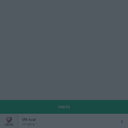
FAKTA
VM-kval
Omgång 7