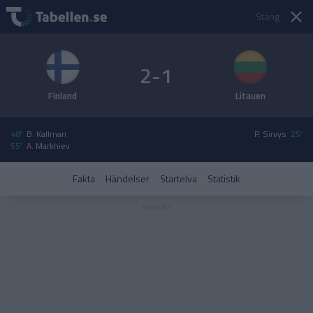
Stäng
2-1
Finland
Litauen
48'
B. Kallman
P. Sirvys
25'
55'
A. Markhiev
Fakta
Händelser
Startelva
Statistik